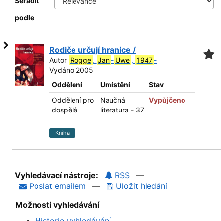
Seřadit
podle
Rodiče určují hranice /
Autor
Rogge
,
Jan
-
Uwe
,
1947
-
Vydáno 2005
Oddělení
Umístění
Stav
Oddělení pro
Naučná
Vypůjčeno
dospělé
literatura - 37
Kniha
Vyhledávací nástroje:
RSS
—
Poslat emailem
—
Uložit hledání
Možnosti vyhledávání
Historie vyhledávání