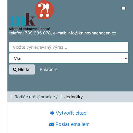
Přeskočit na obsah
Tog
navig
telefon:
739 385 078
, e-mail:
info@knihovnachocen.cz
Hledat
Pokročilé
Rodiče určují hranice /
Jednotky
Vytvořit citaci
Poslat emailem