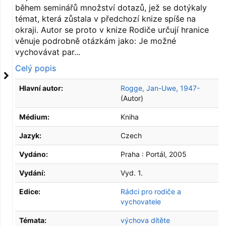
během seminářů množství dotazů, jež se dotýkaly
témat, která zůstala v předchozí knize spíše na
okraji. Autor se proto v knize Rodiče určují hranice
věnuje podrobně otázkám jako: Je možné
vychovávat par...
Celý popis
Hlavní autor:
Rogge, Jan-Uwe, 1947-
(Autor)
Médium:
Kniha
Jazyk:
Czech
Vydáno:
Praha :
Portál,
2005
Vydání:
Vyd. 1.
Edice:
Rádci pro rodiče a
vychovatele
Témata:
výchova dítěte