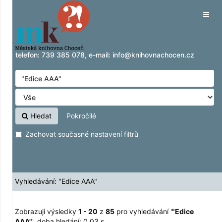
Zobrazuji výsledky
Přeskočit na obsah
1 - 20
z
85
pro vyhledávání '
"Edice AAA"
'
Tog
navig
telefon:
739 385 078
, e-mail:
info@knihovnachocen.cz
Hledat
Pokročilé
Zachovat současné nastavení filtrů
Vyhledávání: "Edice AAA"
Zobrazuji výsledky
1 - 20
z
85
pro vyhledávání '
"Edice
AAA"
'
, doba hledání: 0,03 s.