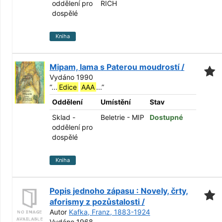
oddělení pro
RICH
dospělé
Kniha
Mipam, lama s Paterou moudrostí /
Vydáno 1990
“
...
Edice
AAA
...
”
Oddělení
Umístění
Stav
Sklad -
Beletrie - MIP
Dostupné
oddělení pro
dospělé
Kniha
Popis jednoho zápasu : Novely, črty,
aforismy z pozůstalosti /
Autor
Kafka, Franz, 1883-1924
Vydáno 1968