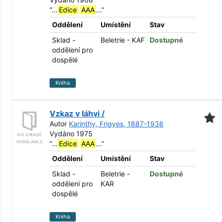
“
...
Edice
AAA
...
”
Oddělení
Umístění
Stav
Sklad -
Beletrie - KAF
Dostupné
oddělení pro
dospělé
Kniha
Vzkaz v láhvi /
Autor
Karinthy, Frigyes, 1887-1938
Vydáno 1975
“
...
Edice
AAA
...
”
Oddělení
Umístění
Stav
Sklad -
Beletrie -
Dostupné
oddělení pro
KAR
dospělé
Kniha