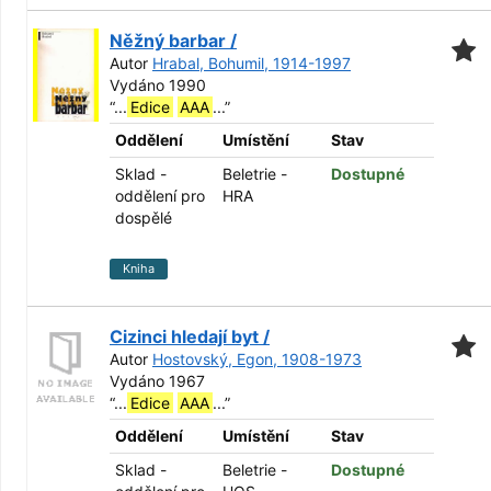
Něžný barbar /
Autor
Hrabal, Bohumil, 1914-1997
Vydáno 1990
“
...
Edice
AAA
...
”
Oddělení
Umístění
Stav
Sklad -
Beletrie -
Dostupné
oddělení pro
HRA
dospělé
Kniha
Cizinci hledají byt /
Autor
Hostovský, Egon, 1908-1973
Vydáno 1967
“
...
Edice
AAA
...
”
Oddělení
Umístění
Stav
Sklad -
Beletrie -
Dostupné