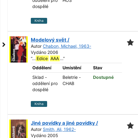
oddělení pro
HOS
dospělé
Kniha
Modelový svět /
Autor
Chabon, Michael, 1963-
Vydáno 2006
“
...
Edice
AAA
...
”
Oddělení
Umístění
Stav
Sklad -
Beletrie -
Dostupné
oddělení pro
CHAB
dospělé
Kniha
Jiné povídky a jiné povídky /
Autor
Smith, Ali, 1962-
Vydáno 2005