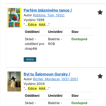
Parfém bláznivého tance /
Autor
Robbins, Tom, 1932-
Vydáno 1996
“
...
Edice
AAA
...
”
Oddělení
Umístění
Stav
Sklad -
Beletrie -
Dostupné
oddělení pro
ROB
dospělé
Kniha
Byl tu Šalomoun Gursky /
Autor
Richler, Mordecai, 1931-2001
Vydáno 2004
“
...
Edice
AAA
...
”
Oddělení
Umístění
Stav
Sklad -
Beletrie -
Dostupné