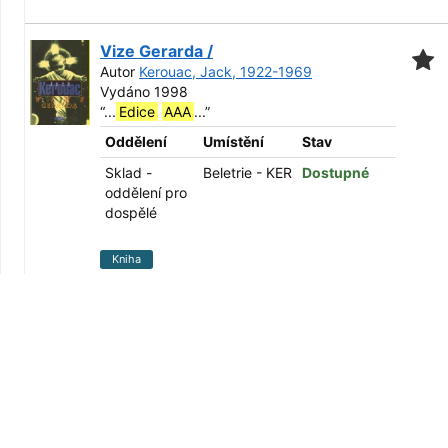
Vize Gerarda /
Autor
Kerouac, Jack, 1922-1969
Vydáno 1998
“
...
Edice
AAA
...
”
Oddělení
Umístění
Stav
Sklad -
Beletrie - KER
Dostupné
oddělení pro
dospělé
Kniha
Svět podle Garpa /
Autor
Irving, John, 1942-
Vydáno 1994
“
...
Edice
AAA
...
”
Oddělení
Umístění
Stav
Sklad -
Beletrie - IRV
Dostupné