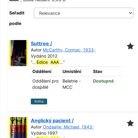
Seřadit
podle
Suttree /
Autor
McCarthy, Cormac, 1933-
Vydáno 2012
“
...
Edice
AAA
...
”
Oddělení
Umístění
Stav
Oddělení pro
Beletrie -
Dostupné
dospělé
MCC
Kniha
Anglický pacient /
Autor
Ondaatje, Michael, 1943-
Vydáno 1997