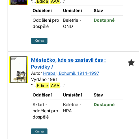
“
...
Edice
AAA
...
”
Oddělení
Umístění
Stav
Oddělení pro
Beletrie -
Dostupné
dospělé
OND
Kniha
Městečko, kde se zastavil čas :
Povídky /
Autor
Hrabal, Bohumil, 1914-1997
Vydáno 1991
“
...
Edice
AAA
...
”
Oddělení
Umístění
Stav
Sklad -
Beletrie -
Dostupné
oddělení pro
HRA
dospělé
Kniha