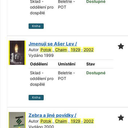
Sklad -
Beletrie -
Dostupné
oddělení pro
POT
dospělé
Kniha
Jmenuji se Ašer Lev /
Autor
Potok
,
Chaim
,
1929
-
2002
Vydáno 1999
Oddělení
Umístění
Stav
Sklad -
Beletrie -
Dostupné
oddělení pro
POT
dospělé
Kniha
Zebra a jiné povídky /
Autor
Potok
,
Chaim
,
1929
-
2002
Vydáno 2000