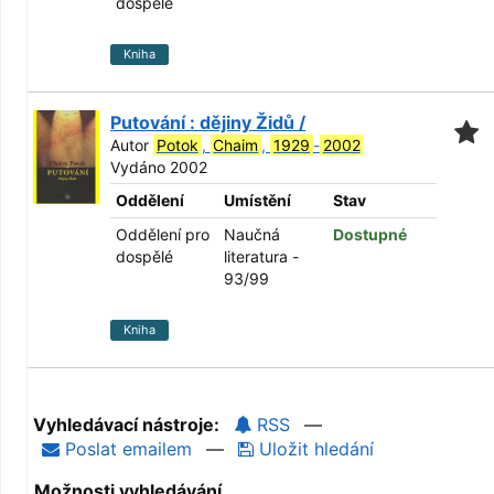
dospělé
Kniha
Putování : dějiny Židů /
Autor
Potok
,
Chaim
,
1929
-
2002
Vydáno 2002
Oddělení
Umístění
Stav
Oddělení pro
Naučná
Dostupné
dospělé
literatura -
93/99
Kniha
Vyhledávací nástroje:
RSS
—
Poslat emailem
—
Uložit hledání
Možnosti vyhledávání