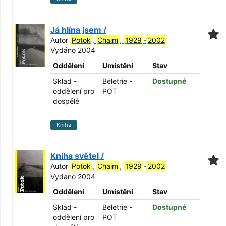
Já hlína jsem /
Autor
Potok
,
Chaim
,
1929
-
2002
Vydáno 2004
Oddělení
Umístění
Stav
Sklad -
Beletrie -
Dostupné
oddělení pro
POT
dospělé
Kniha
Kniha světel /
Autor
Potok
,
Chaim
,
1929
-
2002
Vydáno 2004
Oddělení
Umístění
Stav
Sklad -
Beletrie -
Dostupné
oddělení pro
POT