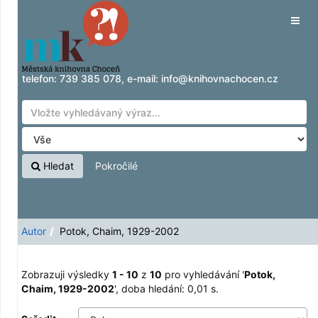
Zobrazuji výsledky
Přeskočit na obsah
1 - 10
z
10
pro vyhledávání '
Potok, Chaim,
Tog
1929-2002
'
navig
telefon:
739 385 078
, e-mail:
info@knihovnachocen.cz
Hledat
Pokročilé
Autor
Potok, Chaim, 1929-2002
Zobrazuji výsledky
1 - 10
z
10
pro vyhledávání '
Potok,
Chaim, 1929-2002
'
, doba hledání: 0,01 s.