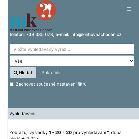
Zobrazuji výsledky
Přeskočit na obsah
1 - 20
z
20
pro vyhledávání '
'
Tog
navig
telefon:
739 385 078
, e-mail:
info@knihovnachocen.cz
Hledat
Pokročilé
Zachovat současné nastavení filtrů
Vyhledávání:
Zobrazuji výsledky
1 - 20
z
20
pro vyhledávání '
'
, doba
hledání: 0,02 s.