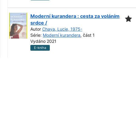
Moderní kurandera : cesta za voláním
srdce /
Autor
Chaya, Lucie, 1975-
Série:
Moderní kurandera
, část 1
Vydáno 2021
E-kniha
Znamení neznámého : rozhovory o
spiritualitě /
Autor
Němec, Jan, 1981-
Vydáno 2021
E-kniha
Vystup na horu a buď tam : cesta k
setkávání s Bohem /
Autor
Vacek, Václav, 1946-
Vydáno 2022