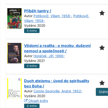
Příběh tantry /
Autor
Poltikovič, Viliam, 1958-
,
Poltikovič,
Viliam, 1958-
Vydáno 2020
E-kniha
Vědomí a realita : o mozku, duševní
nemoci a společnosti /
Autor
Horáček, Jiří, 1966-
Vydáno 2021
E-kniha
Duch ateismu : úvod do spirituality
bez Boha /
Autor
Comte-Sponville, André, 1952-
Stáh
Vydáno 2020
Obsah knihy
E-kniha