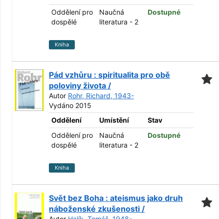
Oddělení pro
Naučná
Dostupné
dospělé
literatura - 2
Kniha
Pád vzhůru : spiritualita pro obě
poloviny života /
Autor
Rohr, Richard, 1943-
Vydáno 2015
Oddělení
Umístění
Stav
Oddělení pro
Naučná
Dostupné
dospělé
literatura - 2
Kniha
Svět bez Boha : ateismus jako druh
náboženské zkušenosti /
Autor
Halík, Tomáš, 1948-