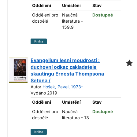
Oddělení
Umístění
Stav
Oddělení pro
Naučná
Dostupné
dospělé
literatura -
159.9
Kniha
Evangelium lesní moudrosti :
duchovní odkaz zakladatele
skautingu Ernesta Thompsona
Setona /
Autor
Hošek, Pavel, 1973-
Vydáno 2019
Oddělení
Umístění
Stav
Oddělení pro
Naučná
Dostupné
dospělé
literatura - 13
Kniha