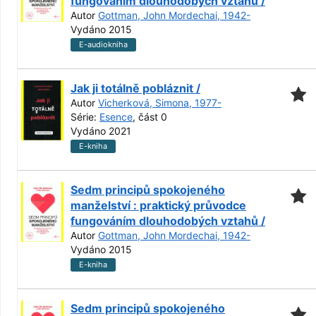
fungováním dlouhodobých vztahů /
Autor
Gottman, John Mordechai, 1942-
Vydáno 2015
E-audiokniha
Jak ji totálně pobláznit /
Autor
Vicherková, Simona, 1977-
Série:
Esence
, část 0
Vydáno 2021
E-kniha
Sedm principů spokojeného
manželství : praktický průvodce
fungováním dlouhodobých vztahů /
Autor
Gottman, John Mordechai, 1942-
Vydáno 2015
E-kniha
Sedm principů spokojeného