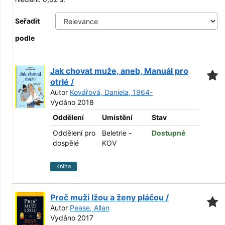
Seřadit
podle
Jak chovat muže, aneb, Manuál pro
otrlé /
Autor
Kovářová, Daniela, 1964-
Vydáno 2018
Oddělení
Umístění
Stav
Oddělení pro
Beletrie -
Dostupné
dospělé
KOV
Kniha
Proč muži lžou a ženy pláčou /
Autor
Pease, Allan
Vydáno 2017