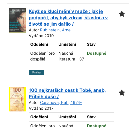
Když se kluci mění v muže : jak je
podpořit, aby byli zdraví, šťastní a v
životě se jim dařilo /
Autor
Rubinstein, Arne
Vydáno 2019
Oddělení
Umístění
Stav
Oddělení pro
Naučná
Dostupné
dospělé
literatura - 37
Kniha
100 nejkratších cest k Tobě, aneb,
Příběh duše /
Autor
Casanova, Petr, 1974-
Vydáno 2017
Oddělení
Umístění
Stav
Oddělení pro
Naučná
Dostupné