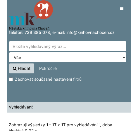
Zobrazuji výsledky
Přeskočit na obsah
1 - 17
z
17
pro vyhledávání '
'
Tog
navig
telefon:
739 385 078
, e-mail:
info@knihovnachocen.cz
Hledat
Pokročilé
Zachovat současné nastavení filtrů
Vyhledávání:
Zobrazuji výsledky
1 - 17
z
17
pro vyhledávání '
'
, doba
hledání: 0,02 s.