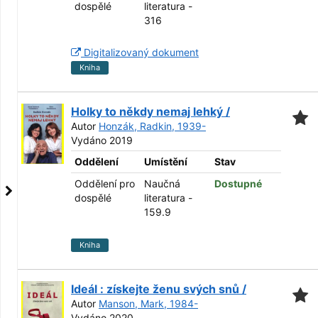
dospělé
literatura -
316
Digitalizovaný dokument
Kniha
Holky to někdy nemaj lehký /
Autor
Honzák, Radkin, 1939-
Vydáno 2019
Oddělení
Umístění
Stav
Oddělení pro
Naučná
Dostupné
dospělé
literatura -
159.9
Kniha
Ideál : získejte ženu svých snů /
Autor
Manson, Mark, 1984-
Vydáno 2020