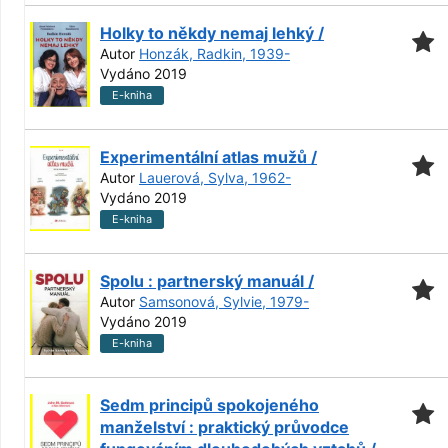
Holky to někdy nemaj lehký /
Autor
Honzák, Radkin, 1939-
Vydáno 2019
E-kniha
Experimentální atlas mužů /
Autor
Lauerová, Sylva, 1962-
Vydáno 2019
E-kniha
Spolu : partnerský manuál /
Autor
Samsonová, Sylvie, 1979-
Vydáno 2019
E-kniha
Sedm principů spokojeného
manželství : praktický průvodce