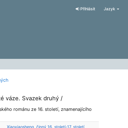
Přihlásit
Jazyk
ných
até váze. Svazek druhý /
ského románu ze 16. století, znamenajícího
Xiaoxiaosheng, činný 16. století-17. století