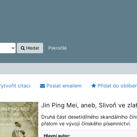
Hledat
Pokročilé
ytvořit citaci
Poslat emailem
Přidat do oblíbe
Jin Ping Mei, aneb, Slivoň ve zl
Druhá část desetidílného skandálního čín
přelom ve vývoji čínského písemnictví.
Hlavní autor: