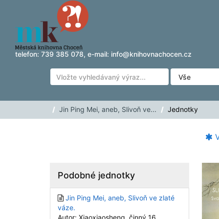
Přeskočit na obsah
telefon:
739 385 078
, e-mail:
info@knihovnachocen.cz
Jin Ping Mei, aneb, Slivoň ve...
Jednotky
V
Podobné jednotky
Jin Ping Mei, aneb, Slivoň ve zlaté
váze.
Autor: Xiaoxiaosheng, činný 16.