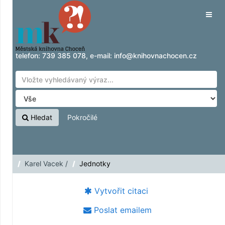
Přeskočit na obsah
Tog
navig
telefon:
739 385 078
, e-mail:
info@knihovnachocen.cz
Hledat
Pokročilé
Karel Vacek /
Jednotky
Vytvořit citaci
Poslat emailem