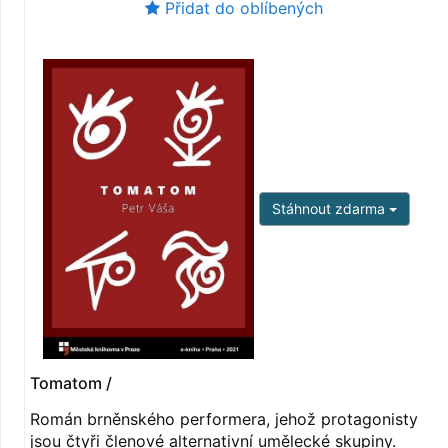
Přidat do oblíbených
Stáhnout zdarma
Tomatom /
Román brněnského performera, jehož protagonisty
jsou čtyři členové alternativní umělecké skupiny.