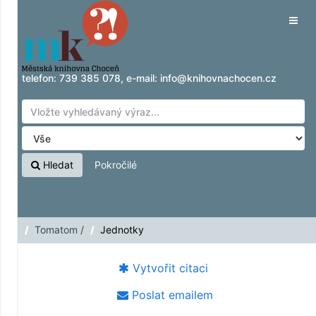
Přeskočit na obsah
Tog
navig
telefon:
739 385 078
, e-mail:
info@knihovnachocen.cz
Hledat
Pokročilé
Tomatom /
Jednotky
Vytvořit citaci
Poslat emailem