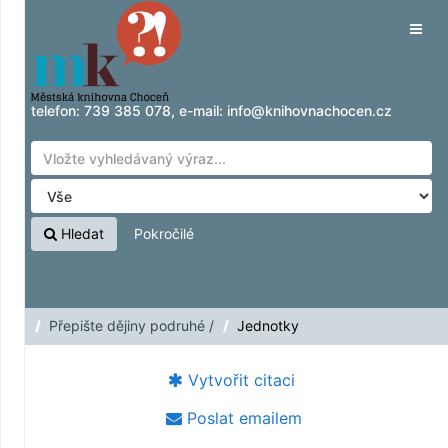
Přeskočit na obsah
Tog
navig
telefon:
739 385 078
, e-mail:
info@knihovnachocen.cz
Hledat
Pokročilé
Přepište dějiny podruhé /
Jednotky
Vytvořit citaci
Poslat emailem