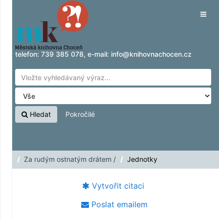
Přeskočit na obsah
Tog
navig
telefon:
739 385 078
, e-mail:
info@knihovnachocen.cz
Hledat
Pokročilé
Za rudým ostnatým drátem /
Jednotky
Vytvořit citaci
Poslat emailem