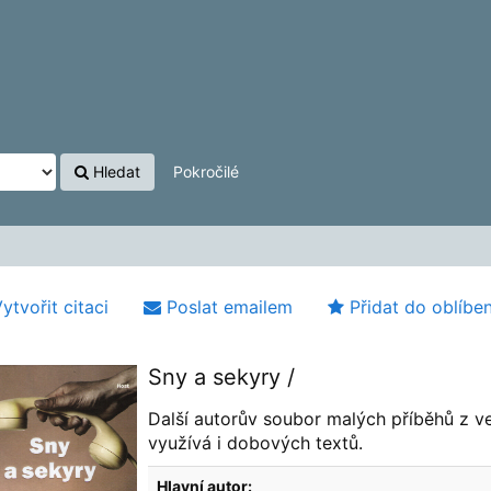
Hledat
Pokročilé
ytvořit citaci
Poslat emailem
Přidat do oblíbe
Sny a sekyry /
Další autorův soubor malých příběhů z ve
využívá i dobových textů.
Hlavní autor: