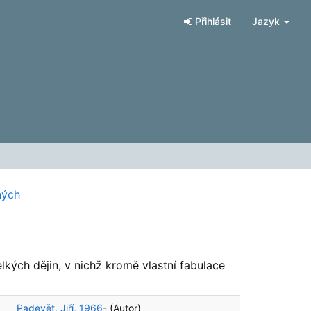
Přihlásit
Jazyk
ných
lkých dějin, v nichž kromě vlastní fabulace
Padevět, Jiří, 1966-
(Autor)