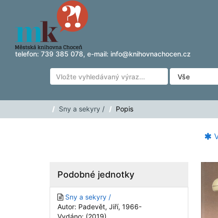
Přeskočit na obsah
telefon:
739 385 078
, e-mail:
info@knihovnachocen.cz
Sny a sekyry /
Popis
V
Podobné jednotky
Sny a sekyry /
Autor: Padevět, Jiří, 1966-
Vydáno: (2019)