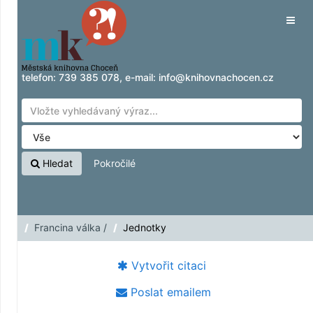
Přeskočit na obsah
Tog
navig
telefon:
739 385 078
, e-mail:
info@knihovnachocen.cz
Hledat
Pokročilé
Francina válka /
Jednotky
Vytvořit citaci
Poslat emailem