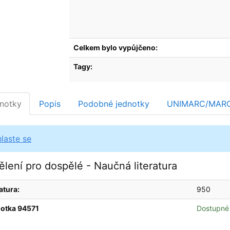
Celkem bylo vypůjčeno:
Tagy:
notky
Popis
Podobné jednotky
UNIMARC/MAR
hlaste se
lení pro dospělé - Naučná literatura
atura:
950
otka 94571
Dostupné