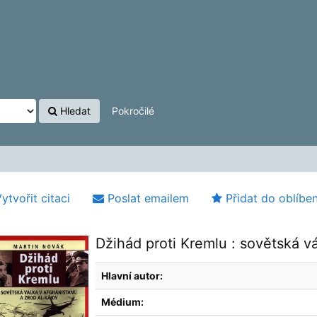
Hledat
Pokročilé
ytvořit citaci
Poslat emailem
Přidat do oblíbe
Džihád proti Kremlu : sovětská v
Hlavní autor:
Médium: