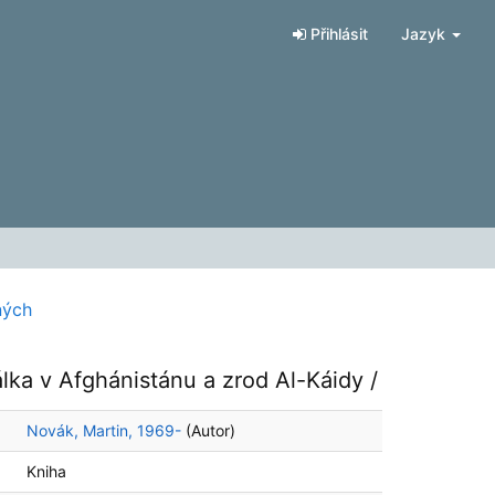
Přihlásit
Jazyk
ných
álka v Afghánistánu a zrod Al-Káidy /
Novák, Martin, 1969-
(Autor)
Kniha