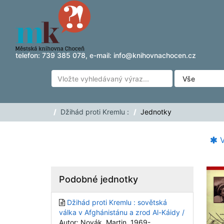
Přeskočit na obsah
telefon:
739 385 078
, e-mail:
info@knihovnachocen.cz
Džihád proti Kremlu :
Jednotky
V
Podobné jednotky
Džihád proti Kremlu : sovětská
válka v Afghánistánu a zrod Al-Káidy /
Autor: Novák, Martin, 1969-