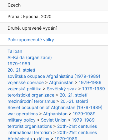
Czech
Praha :
Epocha,
2020
Druhé, upravené vydání
Polozapomenuté války
Taliban
Al-Káida (organizace)
1979-1989
20.-21. století
sovětská okupace Afghánistánu (1979-1989)
vojenské operace
>
Afghánistán
>
1979-1989
vojenská politika
>
Sovětský svaz
>
1979-1989
teroristické organizace
>
20.-21. století
mezinárodní terorismus
>
20.-21. století
Soviet occupation of Afghanistan (1979-1989)
war operations
>
Afghanistan
>
1979-1989
military policy
>
Soviet Union
>
1979-1989
terrorist organisations
>
20th-21st centuries
international terrorism
>
20th-21st centuries
Afghánistán
>
dějiny
>
1979-1989