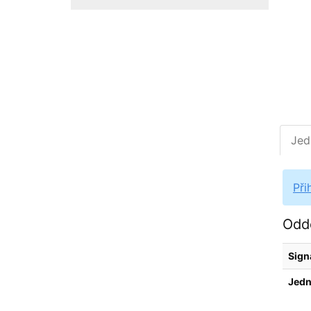
Jed
Při
Oddě
Sign
Jedn