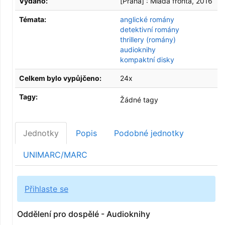
Vydáno:
[Praha] :
Mladá fronta,
2016
Témata:
anglické romány
detektivní romány
thrillery (romány)
audioknihy
kompaktní disky
Celkem bylo vypůjčeno:
24x
Tagy:
Žádné tagy
Jednotky
Popis
Podobné jednotky
UNIMARC/MARC
Přihlaste se
Oddělení pro dospělé - Audioknihy