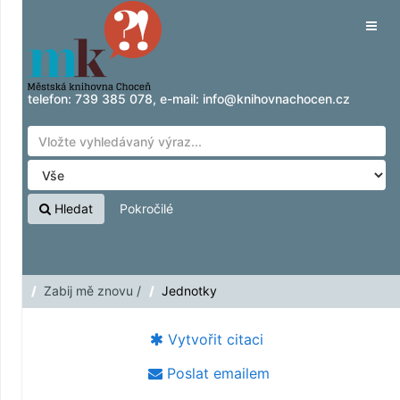
Přeskočit na obsah
Tog
navig
telefon:
739 385 078
, e-mail:
info@knihovnachocen.cz
Hledat
Pokročilé
Zabij mě znovu /
Jednotky
Vytvořit citaci
Poslat emailem