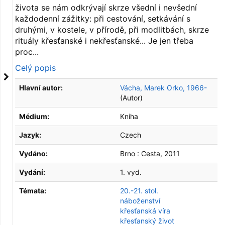
života se nám odkrývají skrze všední i nevšední
každodenní zážitky: při cestování, setkávání s
druhými, v kostele, v přírodě, při modlitbách, skrze
rituály křesťanské i nekřesťanské... Je jen třeba
proc...
Celý popis
Hlavní autor:
Vácha, Marek Orko, 1966-
(Autor)
Médium:
Kniha
Jazyk:
Czech
Vydáno:
Brno :
Cesta,
2011
Vydání:
1. vyd.
Témata:
20.-21. stol.
náboženství
křesťanská víra
křesťanský život