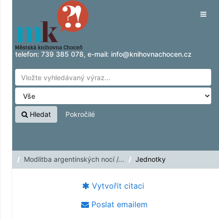
Přeskočit na obsah
Tog
navig
telefon:
739 385 078
, e-mail:
info@knihovnachocen.cz
Hledat
Pokročilé
Modlitba argentinských nocí /...
Jednotky
Vytvořit citaci
Poslat emailem