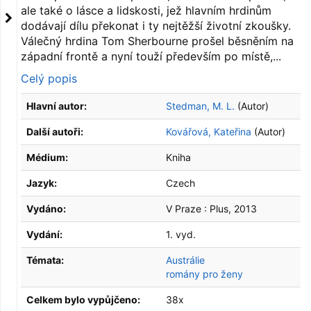
ale také o lásce a lidskosti, jež hlavním hrdinům
dodávají dílu překonat i ty nejtěžší životní zkoušky.
Válečný hrdina Tom Sherbourne prošel běsněním na
západní frontě a nyní touží především po místě,...
Celý popis
Hlavní autor:
Stedman, M. L.
(Autor)
Další autoři:
Kovářová, Kateřina
(Autor)
Médium:
Kniha
Jazyk:
Czech
Vydáno:
V Praze :
Plus,
2013
Vydání:
1. vyd.
Témata:
Austrálie
romány pro ženy
Celkem bylo vypůjčeno:
38x