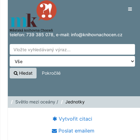
Přeskočit na obsah
Tog
navig
telefon:
739 385 078
, e-mail:
info@knihovnachocen.cz
Hledat
Pokročilé
Světlo mezi oceány /
Jednotky
Vytvořit citaci
Poslat emailem