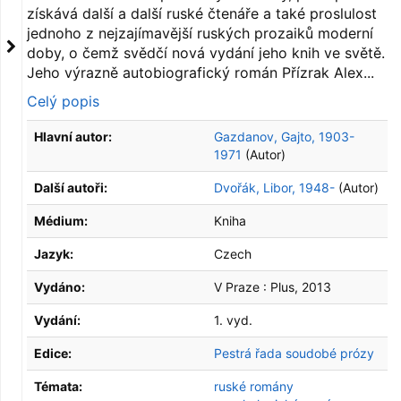
získává další a další ruské čtenáře a také proslulost
jednoho z nejzajímavější ruských prozaiků moderní
doby, o čemž svědčí nová vydání jeho knih ve světě.
Jeho výrazně autobiografický román Přízrak Alex...
Celý popis
Hlavní autor:
Gazdanov, Gajto, 1903-
1971
(Autor)
Další autoři:
Dvořák, Libor, 1948-
(Autor)
Médium:
Kniha
Jazyk:
Czech
Vydáno:
V Praze :
Plus,
2013
Vydání:
1. vyd.
Edice:
Pestrá řada soudobé prózy
Témata:
ruské romány