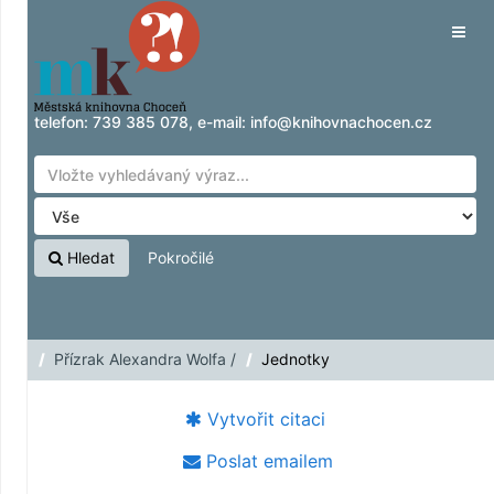
Přeskočit na obsah
Tog
navig
telefon:
739 385 078
, e-mail:
info@knihovnachocen.cz
Hledat
Pokročilé
Přízrak Alexandra Wolfa /
Jednotky
Vytvořit citaci
Poslat emailem