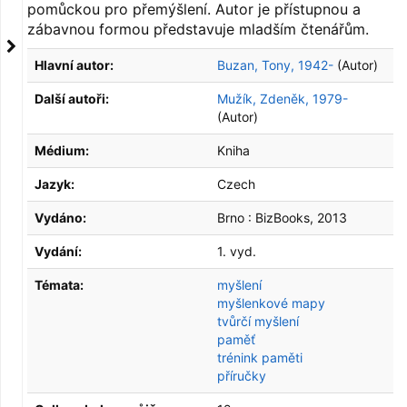
pomůckou pro přemýšlení. Autor je přístupnou a
zábavnou formou představuje mladším čtenářům.
Hlavní autor:
Buzan, Tony, 1942-
(Autor)
Další autoři:
Mužík, Zdeněk, 1979-
(Autor)
Médium:
Kniha
Jazyk:
Czech
Vydáno:
Brno :
BizBooks,
2013
Vydání:
1. vyd.
Témata:
myšlení
myšlenkové mapy
tvůrčí myšlení
paměť
trénink paměti
příručky