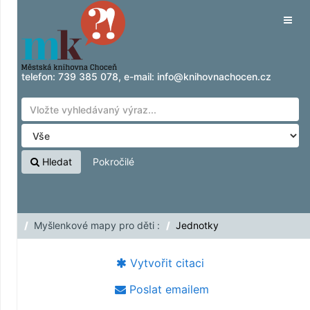
Přeskočit na obsah
Tog
navig
telefon:
739 385 078
, e-mail:
info@knihovnachocen.cz
Hledat
Pokročilé
Myšlenkové mapy pro děti :
Jednotky
Vytvořit citaci
Poslat emailem