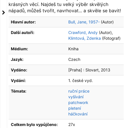
krásných věcí. Najdeš tu velký výběr skvělých
nápadů, můžeš tvořit, navrhovat... a skvěle se bavit!
Hlavní autor:
Bull, Jane, 1957-
(Autor)
Další autoři:
Crawford, Andy
(Autor)
,
Klimtová, Zdenka
(Fotograf)
Médium:
Kniha
Jazyk:
Czech
Vydáno:
[Praha] :
Slovart,
2013
Vydání:
1. české vyd.
Témata:
ruční práce
vyšívání
patchwork
pletení
háčkování
Celkem bylo vypůjčeno:
27x