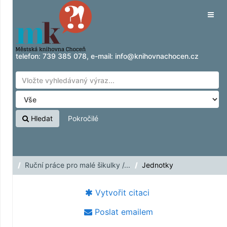
Přeskočit na obsah
Tog
navig
telefon:
739 385 078
, e-mail:
info@knihovnachocen.cz
Hledat
Pokročilé
Ruční práce pro malé šikulky /...
Jednotky
Vytvořit citaci
Poslat emailem