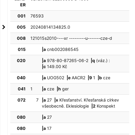
ER
001
76593
005
20240814134825.0
008
121015s2010----xr ---------u-------cze-d
015
|a
cnb002086545
020
|a
978-80-87265-06-2
|q
(váz.) :
|c
149.00 Kč
040
|a
UOG502
|e
AACR2
|9
1
|b
cze
041
1
|a
cze
|h
ger
072
7
|a
27
|x
Křesťanství. Křesťanská církev
všeobecně. Eklesiologie
|2
Konspekt
080
|a
27
080
|a
17