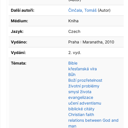
Další autoři:
Činčala, Tomáš
(Autor)
Médium:
Kniha
Jazyk:
Czech
Vydáno:
Praha :
Maranatha,
2010
Vydání:
2. vyd.
Témata:
Bible
křesťanská víra
Bůh
Boží prozřetelnost
životní problémy
smysl života
evangelizace
učení adventismu
biblické citáty
Christian faith
relations between God and
man