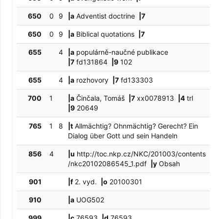
650
0
9
|a
Adventist doctrine
|7
650
0
9
|a
Biblical quotations
|7
655
4
|a
populárně-naučné publikace
|7
fd131864
|9
102
655
4
|a
rozhovory
|7
fd133303
700
1
|a
Činčala, Tomáš
|7
xx0078913
|4
trl
|9
20649
765
1
8
|t
Allmächtig? Ohnmächtig? Gerecht? Ein
Dialog über Gott und sein Handeln
856
4
|u
http://toc.nkp.cz/NKC/201003/contents
/nkc20102086545_1.pdf
|y
Obsah
901
|f
2. vyd.
|o
20100301
910
|a
UOG502
999
|c
76593
|d
76593