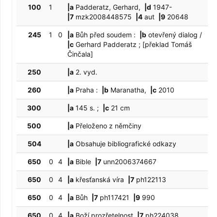
100
1
|a
Padderatz, Gerhard,
|d
1947-
|7
mzk2008448575
|4
aut
|9
20648
245
1
0
|a
Bůh před soudem :
|b
otevřený dialog /
|c
Gerhard Padderatz ; [překlad Tomáš
Činčala]
250
|a
2. vyd.
260
|a
Praha :
|b
Maranatha,
|c
2010
300
|a
145 s. ;
|c
21 cm
500
|a
Přeloženo z němčiny
504
|a
Obsahuje bibliografické odkazy
650
0
4
|a
Bible
|7
unn2006374667
650
0
4
|a
křesťanská víra
|7
ph122113
650
0
4
|a
Bůh
|7
ph117421
|9
990
650
0
4
|a
Boží prozřetelnost
|7
ph224038