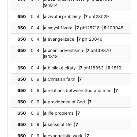
|9
1814
650
0
4
|a
životní problémy
|7
ph128029
650
0
4
|a
smysl života
|7
ph125718
|9
109048
650
0
4
|a
evangelizace
|7
ph120046
650
0
4
|a
učení adventismu
|7
ph139370
|9
1818
650
0
4
|a
biblické citáty
|7
ph118853
|9
1819
650
0
9
|a
Christian faith
|7
650
0
9
|a
relations between God and man
|7
650
0
9
|a
providence of God
|7
650
0
9
|a
life problems
|7
650
0
9
|a
sense of life
|7
650
0
9
|a
evangelistic work
|7