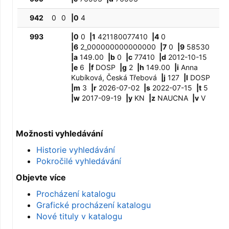
942
0
0
|0
4
993
|0
0
|1
421180077410
|4
0
|6
2_000000000000000
|7
0
|9
58530
|a
149.00
|b
0
|c
77410
|d
2012-10-15
|e
6
|f
DOSP
|g
2
|h
149.00
|i
Anna
Kubíková, Česká Třebová
|j
127
|l
DOSP
|m
3
|r
2026-07-02
|s
2022-07-15
|t
5
|w
2017-09-19
|y
KN
|z
NAUCNA
|v
V
Možnosti vyhledávání
Historie vyhledávání
Pokročilé vyhledávání
Objevte více
Procházení katalogu
Grafické procházení katalogu
Nové tituly v katalogu