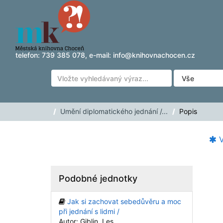
Přeskočit na obsah
telefon:
739 385 078
, e-mail:
info@knihovnachocen.cz
Umění diplomatického jednání /...
Popis
V
Podobné jednotky
Jak si zachovat sebedůvěru a moc
při jednání s lidmi /
Autor: Giblin, Les