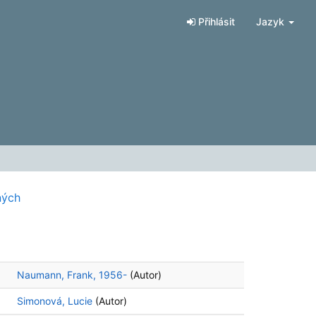
Přihlásit
Jazyk
ných
Naumann, Frank, 1956-
(Autor)
Simonová, Lucie
(Autor)