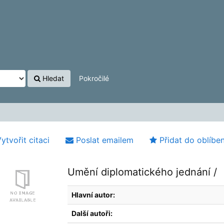
Hledat
Pokročilé
ytvořit citaci
Poslat emailem
Přidat do oblíbe
Umění diplomatického jednání /
Hlavní autor:
Další autoři: