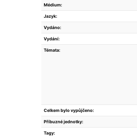
Médium:
Jazyk:
Vydáno:
Vydání:
Témata:
Celkem bylo vypůjčeno:
Příbuzné jednotky:
Tagy: