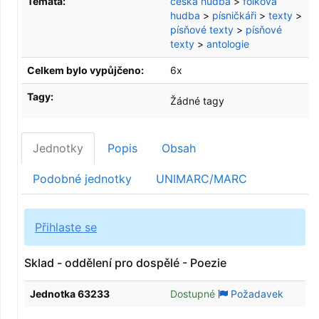
Témata:
česká hudba
>
folková
hudba
>
písničkáři
>
texty
>
písňové texty
>
písňové
texty
>
antologie
Celkem bylo vypůjčeno:
6x
Tagy:
Žádné tagy
Jednotky
Popis
Obsah
Podobné jednotky
UNIMARC/MARC
Přihlaste se
Sklad - oddělení pro dospělé - Poezie
Jednotka 63233
Dostupné
Požadavek