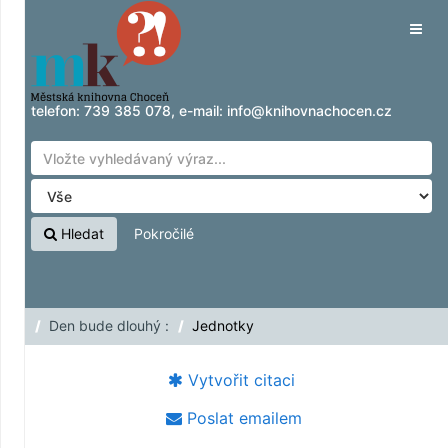
Přeskočit na obsah
Tog
navig
telefon:
739 385 078
, e-mail:
info@knihovnachocen.cz
Hledat
Pokročilé
Den bude dlouhý :
Jednotky
Vytvořit citaci
Poslat emailem