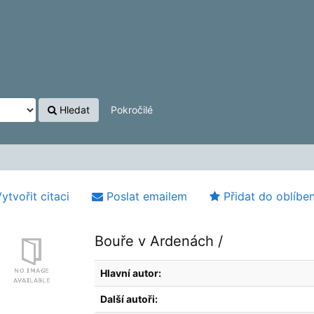
Hledat
Pokročilé
ytvořit citaci
Poslat emailem
Přidat do oblíbe
Bouře v Ardenách /
Hlavní autor:
Další autoři: