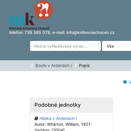
Přeskočit na obsah
telefon:
739 385 078
, e-mail:
info@knihovnachocen.cz
Bouře v Ardenách /
Popis
V
Podobné jednotky
Hlídka v Ardenách /
Autor: Wharton, William, 1927-
Vydáno: (2004)