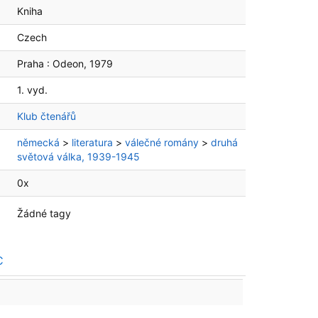
Kniha
Czech
Praha :
Odeon,
1979
1. vyd.
Klub čtenářů
německá
>
literatura
>
válečné romány
>
druhá
světová válka, 1939-1945
0x
Žádné tagy
C