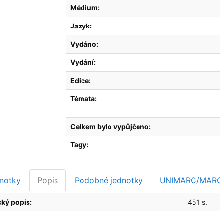
Médium:
Jazyk:
Vydáno:
Vydání:
Edice:
Témata:
Celkem bylo vypůjčeno:
Tagy:
notky
Popis
Podobné jednotky
UNIMARC/MAR
cký popis:
451 s.