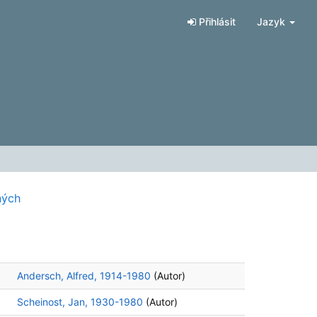
Přihlásit
Jazyk
ných
Andersch, Alfred, 1914-1980
(Autor)
Scheinost, Jan, 1930-1980
(Autor)