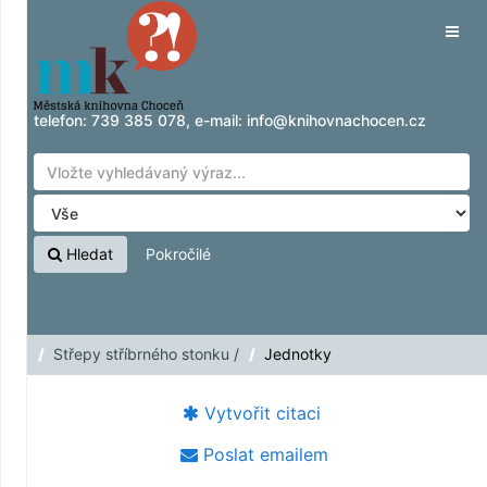
Přeskočit na obsah
Tog
navig
telefon:
739 385 078
, e-mail:
info@knihovnachocen.cz
Hledat
Pokročilé
Střepy stříbrného stonku /
Jednotky
Vytvořit citaci
Poslat emailem