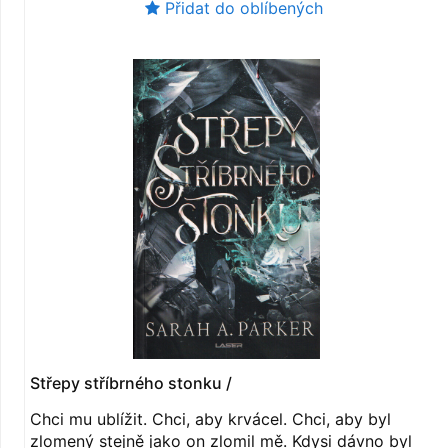
Přidat do oblíbených
Střepy stříbrného stonku /
Chci mu ublížit. Chci, aby krvácel. Chci, aby byl
zlomený stejně jako on zlomil mě. Kdysi dávno byl