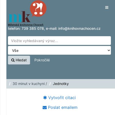
Přeskočit na obsah
Tog
navig
telefon:
739 385 078
, e-mail:
info@knihovnachocen.cz
Hledat
Pokročilé
30 minut v kuchyni /
Jednotky
Vytvořit citaci
Poslat emailem