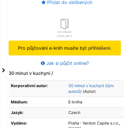
Přidat do oblíbených
Pro půjčování e-knih musíte být
přihlášeni
.
Jak si půjčit online?
30 minut v kuchyni /
Korporativní autor:
30 minut v kuchyni (tým
autorů)
(Autor)
Médium:
E-kniha
Jazyk:
Czech
Vydáno:
Praha :
Verdon Capite s.r.o.,