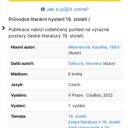
Jak si půjčit online?
Průvodce literární hysterií 19. století /
Publikace nabízí odlehčený pohled na výrazné
postavy české literatury 19. století.
Hlavní autor:
Meixnerová, Karolína, 1993-
(Autor)
Další autoři:
Šálková, Veronika
(Autor)
Médium:
E-kniha
Jazyk:
Czech
Vydáno:
V Praze :
CooBoo,
2022
Vydání:
1. vydání
Témata:
19. století
česká literatura
>
19. století
čeští spisovatelé
>
19.