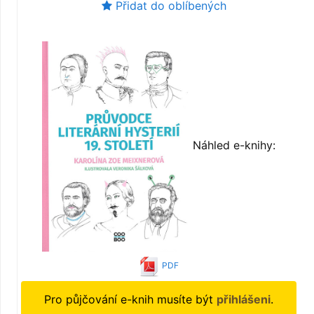
Přidat do oblíbených
Náhled e-knihy:
PDF
Pro půjčování e-knih musíte být
přihlášeni
.