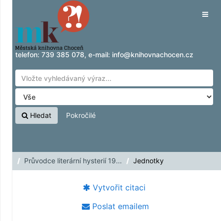
Přeskočit na obsah
Tog
navig
telefon:
739 385 078
, e-mail:
info@knihovnachocen.cz
Hledat
Pokročilé
Průvodce literární hysterií 19...
Jednotky
Vytvořit citaci
Poslat emailem