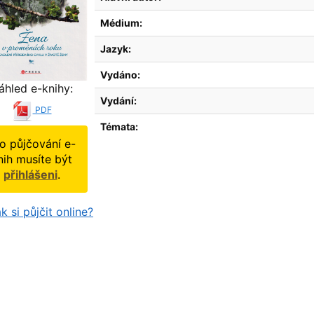
Médium:
Jazyk:
Vydáno:
áhled e-knihy:
Vydání:
PDF
Témata:
o půjčování e-
nih musíte být
přihlášeni
.
k si půjčit online?