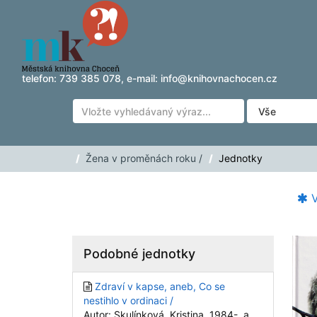
Přeskočit na obsah
telefon:
739 385 078
, e-mail:
info@knihovnachocen.cz
Žena v proměnách roku /
Jednotky
V
Podobné jednotky
Zdraví v kapse, aneb, Co se
nestihlo v ordinaci /
Autor: Skulínková, Kristina, 1984-, a