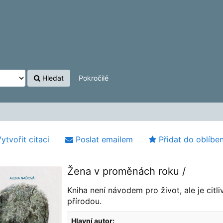
Hledat
Pokročilé
ytvořit citaci
Poslat emailem
Přidat do oblíbe
Žena v proměnách roku /
Kniha není návodem pro život, ale je cit
přírodou.
Hlavní autor: