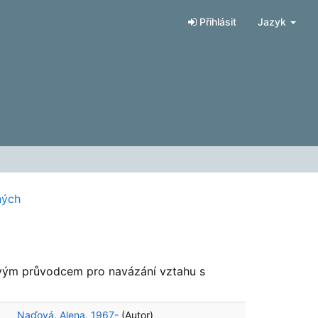
Přihlásit
Jazyk
ných
livým průvodcem pro navázání vztahu s
Naďová, Alena, 1967-
(Autor)