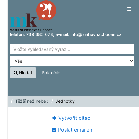
Přeskočit na obsah
Tog
navig
telefon:
739 385 078
, e-mail:
info@knihovnachocen.cz
Hledat
Pokročilé
Těžší než nebe :
Jednotky
Vytvořit citaci
Poslat emailem