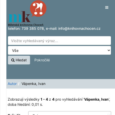
Zobrazuji výsledky
Přeskočit na obsah
1 - 4
z
4
pro vyhledávání '
Vápenka, Ivan
'
Tog
navig
telefon:
739 385 078
, e-mail:
info@knihovnachocen.cz
Hledat
Pokročilé
Autor
Vápenka, Ivan
Zobrazuji výsledky
1 - 4
z
4
pro vyhledávání '
Vápenka, Ivan
'
,
doba hledání: 0,01 s.