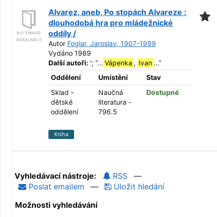
Alvarez, aneb, Po stopách Alvareze :
dlouhodobá hra pro mládežnické
oddíly /
Autor
Foglar, Jaroslav, 1907-1999
Vydáno 1989
Další autoři:
';
“
...
Vápenka
,
Ivan
...
”
Oddělení
Umístění
Stav
Sklad -
Naučná
Dostupné
dětské
literatura -
oddělení
796.5
Kniha
Vyhledávací nástroje:
RSS
—
Poslat emailem
—
Uložit hledání
Možnosti vyhledávání