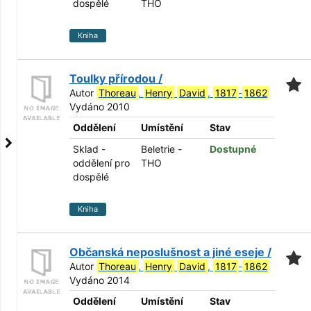
dospělé
THO
Kniha
Toulky přírodou /
Autor
Thoreau
,
Henry
David
,
1817
-
1862
Vydáno 2010
Oddělení
Umístění
Stav
Sklad -
Beletrie -
Dostupné
oddělení pro
THO
dospělé
Kniha
Občanská neposlušnost a jiné eseje /
Autor
Thoreau
,
Henry
David
,
1817
-
1862
Vydáno 2014
Oddělení
Umístění
Stav