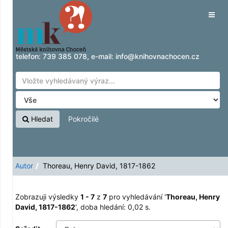
Zobrazuji výsledky
Přeskočit na obsah
1 - 7
z
7
pro vyhledávání '
Thoreau, Henry
Tog
David, 1817-1862
'
navig
telefon:
739 385 078
, e-mail:
info@knihovnachocen.cz
Hledat
Pokročilé
Autor
Thoreau, Henry David, 1817-1862
Zobrazuji výsledky
1 - 7
z
7
pro vyhledávání '
Thoreau, Henry
David, 1817-1862
'
, doba hledání: 0,02 s.