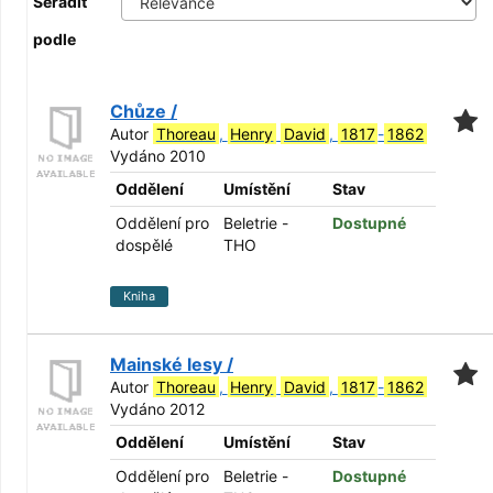
Seřadit
podle
Chůze /
Autor
Thoreau
,
Henry
David
,
1817
-
1862
Vydáno 2010
Oddělení
Umístění
Stav
Oddělení pro
Beletrie -
Dostupné
dospělé
THO
Kniha
Mainské lesy /
Autor
Thoreau
,
Henry
David
,
1817
-
1862
Vydáno 2012
Oddělení
Umístění
Stav
Oddělení pro
Beletrie -
Dostupné