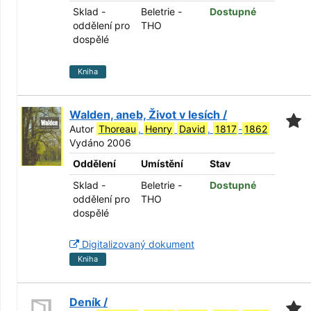
Sklad -
Beletrie -
Dostupné
oddělení pro
THO
dospělé
Kniha
Walden, aneb, Život v lesích /
Autor
Thoreau
,
Henry
David
,
1817
-
1862
Vydáno 2006
Oddělení
Umístění
Stav
Sklad -
Beletrie -
Dostupné
oddělení pro
THO
dospělé
Digitalizovaný dokument
Kniha
Deník /