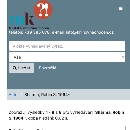
Zobrazuji výsledky
Přeskočit na obsah
1 - 8
z
8
pro vyhledávání '
Sharma, Robin S.
Tog
1964-
'
navig
telefon:
739 385 078
, e-mail:
info@knihovnachocen.cz
Hledat
Pokročilé
Autor
Sharma, Robin S. 1964-
Zobrazuji výsledky
1 - 8
z
8
pro vyhledávání '
Sharma, Robin
S. 1964-
'
, doba hledání: 0,02 s.