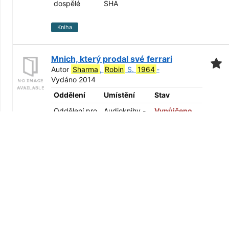
dospělé
SHA
Kniha
Mnich, který prodal své ferrari
Autor
Sharma
,
Robin
S.
1964
-
Vydáno 2014
Oddělení
Umístění
Stav
Oddělení pro
Audioknihy -
Vypůjčeno
dospělé
SHA
Audiokniha
Vyhledávací nástroje:
RSS
—
Poslat emailem
—
Uložit hledání
Možnosti vyhledávání