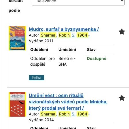
Seřadit
podle
Mudrc, surfař a byznysmenka /
Autor
Sharma
,
Robin
S.
1964
-
Vydáno 2011
Oddělení
Umístění
Stav
Oddělení pro
Beletrie -
Dostupné
dospělé
SHA
Kniha
Umění vést : osm rituálů
vizionářských vůdců podle Mnicha,
který prodal své ferrari /
Autor
Sharma
,
Robin
S.
1964
-
Vydáno 2014
Oddělení
Umístění
Stav