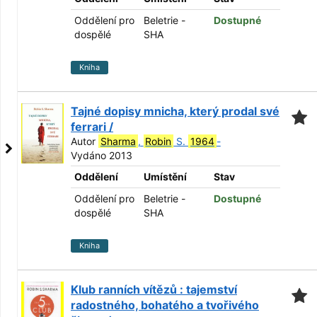
Oddělení pro
Beletrie -
Dostupné
dospělé
SHA
Kniha
Tajné dopisy mnicha, který prodal své
ferrari /
Autor
Sharma
,
Robin
S.
1964
-
Vydáno 2013
Oddělení
Umístění
Stav
Oddělení pro
Beletrie -
Dostupné
dospělé
SHA
Kniha
Klub ranních vítězů : tajemství
radostného, bohatého a tvořivého