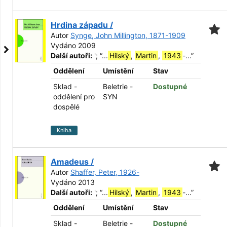
Hrdina západu /
Autor
Synge, John Millington, 1871-1909
Vydáno 2009
Další autoři:
';
“
...
Hilský
,
Martin
,
1943
-...
”
Oddělení
Umístění
Stav
Sklad -
Beletrie -
Dostupné
oddělení pro
SYN
dospělé
Kniha
Amadeus /
Autor
Shaffer, Peter, 1926-
Vydáno 2013
Další autoři:
';
“
...
Hilský
,
Martin
,
1943
-...
”
Oddělení
Umístění
Stav
Sklad -
Beletrie -
Dostupné