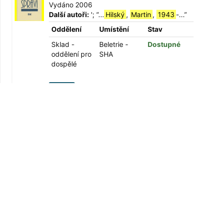
Vydáno 2006
Další autoři:
';
“
...
Hilský
,
Martin
,
1943
-...
”
Oddělení
Umístění
Stav
Sklad -
Beletrie -
Dostupné
oddělení pro
SHA
dospělé
Kniha
Dva vznešení příbuzní /
Autor
Shakespeare, William, 1564-1616
Vydáno 2006
Další autoři:
';
“
...
Hilský
,
Martin
,
1943
-...
”
Oddělení
Umístění
Stav
Sklad -
Beletrie -
Dostupné
oddělení pro
SHA
dospělé
Kniha