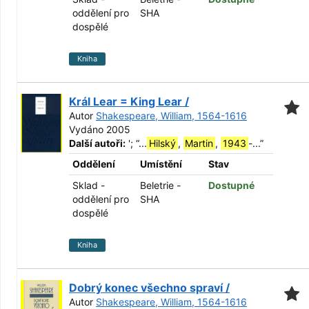
oddělení pro
SHA
dospělé
Kniha
Král Lear = King Lear /
Autor
Shakespeare, William, 1564-1616
Vydáno 2005
Další autoři:
';
“
...
Hilský
,
Martin
,
1943
-...
”
Oddělení
Umístění
Stav
Sklad -
Beletrie -
Dostupné
oddělení pro
SHA
dospělé
Kniha
Dobrý konec všechno spraví /
Autor
Shakespeare, William, 1564-1616