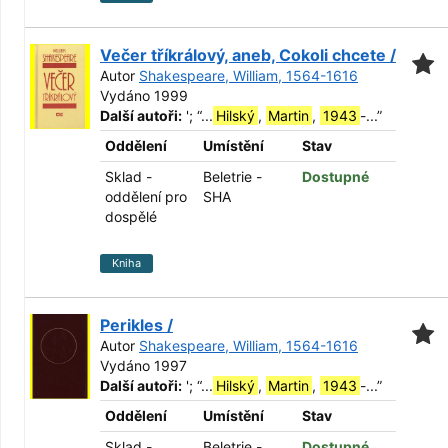
Večer tříkrálový, aneb, Cokoli chcete /
Autor
Shakespeare, William, 1564-1616
Vydáno 1999
Další autoři:
';
“
...
Hilský
,
Martin
,
1943
-...
”
Oddělení
Umístění
Stav
Sklad -
Beletrie -
Dostupné
oddělení pro
SHA
dospělé
Kniha
Perikles /
Autor
Shakespeare, William, 1564-1616
Vydáno 1997
Další autoři:
';
“
...
Hilský
,
Martin
,
1943
-...
”
Oddělení
Umístění
Stav
Sklad -
Beletrie -
Dostupné