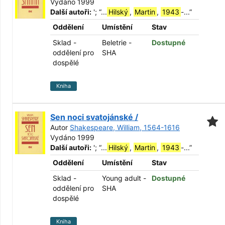
Vydáno 1999
Další autoři:
';
“
...
Hilský
,
Martin
,
1943
-...
”
Oddělení
Umístění
Stav
Sklad -
Beletrie -
Dostupné
oddělení pro
SHA
dospělé
Kniha
Sen noci svatojánské /
Autor
Shakespeare, William, 1564-1616
Vydáno 1999
Další autoři:
';
“
...
Hilský
,
Martin
,
1943
-...
”
Oddělení
Umístění
Stav
Sklad -
Young adult -
Dostupné
oddělení pro
SHA
dospělé
Kniha