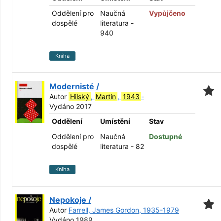
Oddělení pro
Naučná
Vypůjčeno
dospělé
literatura -
940
Kniha
Modernisté /
Autor
Hilský
,
Martin
,
1943
-
Vydáno 2017
Oddělení
Umístění
Stav
Oddělení pro
Naučná
Dostupné
dospělé
literatura - 82
Kniha
Nepokoje /
Autor
Farrell, James Gordon, 1935-1979
Vydáno 1989