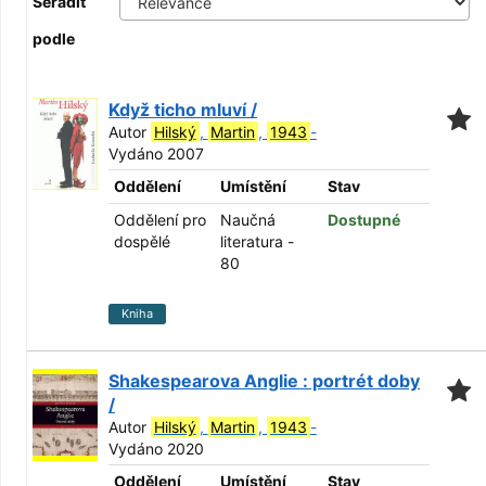
Seřadit
podle
Když ticho mluví /
Autor
Hilský
,
Martin
,
1943
-
Vydáno 2007
Oddělení
Umístění
Stav
Oddělení pro
Naučná
Dostupné
dospělé
literatura -
80
Kniha
Shakespearova Anglie : portrét doby
/
Autor
Hilský
,
Martin
,
1943
-
Vydáno 2020
Oddělení
Umístění
Stav