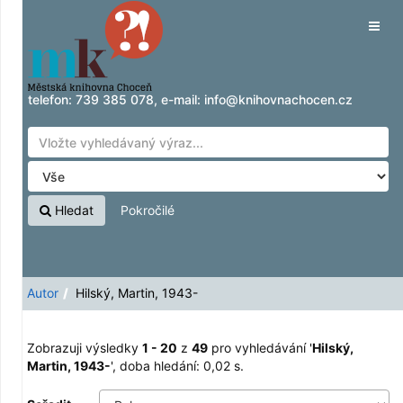
Zobrazuji výsledky
Přeskočit na obsah
1 - 20
z
49
pro vyhledávání '
Hilský, Martin,
Tog
1943-
'
navig
telefon:
739 385 078
, e-mail:
info@knihovnachocen.cz
Hledat
Pokročilé
Autor
Hilský, Martin, 1943-
Zobrazuji výsledky
1 - 20
z
49
pro vyhledávání '
Hilský,
Martin, 1943-
'
, doba hledání: 0,02 s.