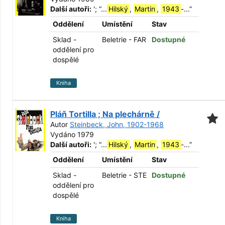
Další autoři:
';
“
...
Hilský
,
Martin
,
1943
-...
”
Oddělení
Umístění
Stav
Sklad -
Beletrie - FAR
Dostupné
oddělení pro
dospělé
Kniha
Pláň Tortilla ; Na plechárně /
Autor
Steinbeck, John, 1902-1968
Vydáno 1979
Další autoři:
';
“
...
Hilský
,
Martin
,
1943
-...
”
Oddělení
Umístění
Stav
Sklad -
Beletrie - STE
Dostupné
oddělení pro
dospělé
Kniha