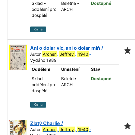
Sklad -
Beletrie -
Dostupné
oddělení pro
ARCH
dospělé
Kniha
Ani o dolar víc, ani o dolar míň /
Autor
Archer
,
Jeffrey
,
1940
-
Vydáno 1989
Oddělení
Umístění
Stav
Sklad -
Beletrie -
Dostupné
oddělení pro
ARCH
dospělé
Kniha
Zlatý Charlie /
Autor
Archer
,
Jeffrey
,
1940
-