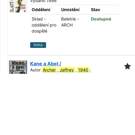
Vydáno 1996
Oddělení
Umístění
Stav
Sklad -
Beletrie -
Dostupné
oddělení pro
ARCH
dospělé
Kniha
Kane a Abel /
Autor
Archer
,
Jeffrey
,
1940
-
Série:
Kain a Ábel
, část 1
Vydáno 1995
Oddělení
Umístění
Stav
Sklad -
Beletrie -
Dostupné
oddělení pro
ARCH
dospělé
Kniha