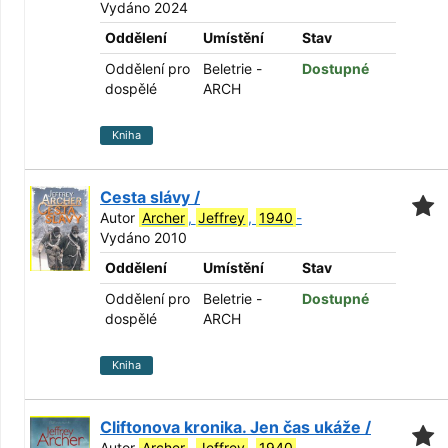
Vydáno 2024
Oddělení
Umístění
Stav
Oddělení pro
Beletrie -
Dostupné
dospělé
ARCH
Kniha
Cesta slávy /
Autor
Archer
,
Jeffrey
,
1940
-
Vydáno 2010
Oddělení
Umístění
Stav
Oddělení pro
Beletrie -
Dostupné
dospělé
ARCH
Kniha
Cliftonova kronika. Jen čas ukáže /
Autor
Archer
,
Jeffrey
,
1940
-