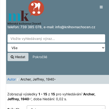
Zobrazuji výsledky
Přeskočit na obsah
1 - 15
z
15
pro vyhledávání '
Archer, Jeffrey,
Tog
1940-
'
navig
telefon:
739 385 078
, e-mail:
info@knihovnachocen.cz
Hledat
Pokročilé
Autor
Archer, Jeffrey, 1940-
Zobrazuji výsledky
1 - 15
z
15
pro vyhledávání '
Archer,
Jeffrey, 1940-
'
, doba hledání: 0,02 s.