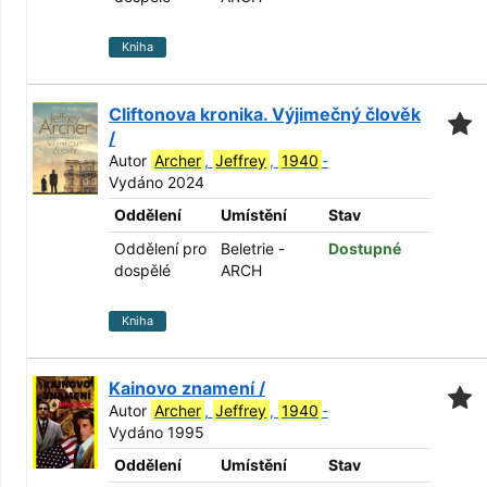
Kniha
Cliftonova kronika. Výjimečný člověk
/
Autor
Archer
,
Jeffrey
,
1940
-
Vydáno 2024
Oddělení
Umístění
Stav
Oddělení pro
Beletrie -
Dostupné
dospělé
ARCH
Kniha
Kainovo znamení /
Autor
Archer
,
Jeffrey
,
1940
-
Vydáno 1995
Oddělení
Umístění
Stav