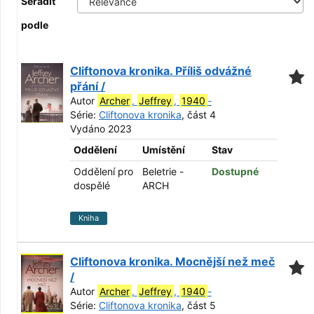
Seřadit
podle
Cliftonova kronika. Příliš odvážné
přání /
Autor
Archer
,
Jeffrey
,
1940
-
Série:
Cliftonova kronika
, část 4
Vydáno 2023
Oddělení
Umístění
Stav
Oddělení pro
Beletrie -
Dostupné
dospělé
ARCH
Kniha
Cliftonova kronika. Mocnější než meč
/
Autor
Archer
,
Jeffrey
,
1940
-
Série:
Cliftonova kronika
, část 5