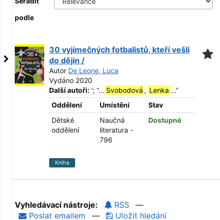
Seřadit
podle
30 vyjímečných fotbalistů, kteří vešli
do dějin /
Autor
De Leone, Luca
Vydáno 2020
Další autoři:
';
“
...
Svobodová
,
Lenka
...
”
Oddělení
Umístění
Stav
Dětské
Naučná
Dostupné
oddělení
literatura -
796
Kniha
Vyhledávací nástroje:
RSS
—
Poslat emailem
—
Uložit hledání