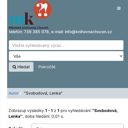
Zobrazuji výsledky
Přeskočit na obsah
1 - 1
z
1
pro vyhledávání '
"Svobodová,
Tog
Lenka"
'
navig
telefon:
739 385 078
, e-mail:
info@knihovnachocen.cz
Hledat
Pokročilé
Autor
"Svobodová, Lenka"
Zobrazuji výsledky
1 - 1
z
1
pro vyhledávání '
"Svobodová,
Lenka"
'
, doba hledání: 0,01 s.