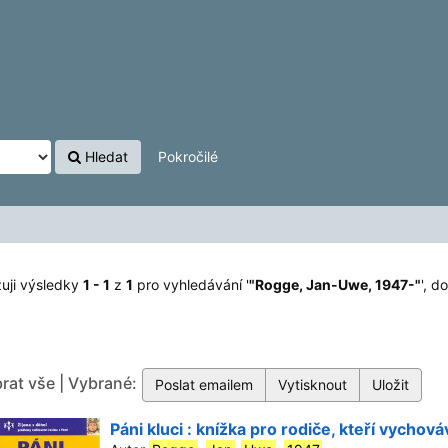
7-"
'
Hledat
Pokročilé
uji výsledky
1 - 1
z
1
pro vyhledávání '
"Rogge, Jan-Uwe, 1947-"
'
, d
rat vše | Vybrané:
Páni kluci : knížka pro rodiče, kteří vychová