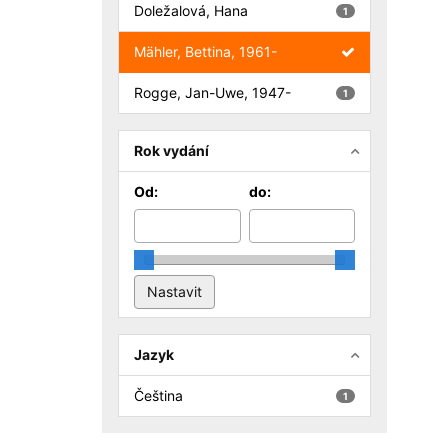
Doležalová, Hana
1
Mähler, Bettina, 1961-
Rogge, Jan-Uwe, 1947-
1
Rok vydání
Od:
do:
Jazyk
Čeština
1