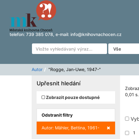
Zobrazuji výsledky
Přeskočit na obsah
1 - 1
z
1
pro vyhledávání '
"Rogge, Jan-Uwe, 194
telefon:
739 385 078
, e-mail:
info@knihovnachocen.cz
Autor
"Rogge, Jan-Uwe, 1947-"
Upřesnit hledání
Zobraz
0,01 s.
Zobrazit pouze dostupné
Odstranit filtry
Vyb
Zrušit filtr
Autor: Mähler, Bettina, 1961-
1