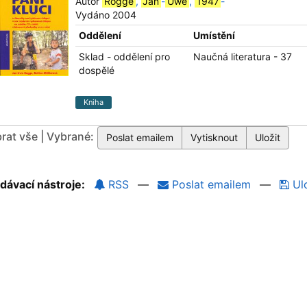
Autor
Rogge
,
Jan
-
Uwe
,
1947
-
Vydáno 2004
Oddělení
Umístění
Sklad - oddělení pro
Naučná literatura - 37
dospělé
Kniha
rat vše | Vybrané:
dávací nástroje:
RSS
—
Poslat emailem
—
Ulo