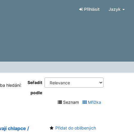
Přihlásit
Jazyk
Seřadit
oba hledání:
podle
Seznam
Mřížka
vají chlapce /
Přidat do oblíbených