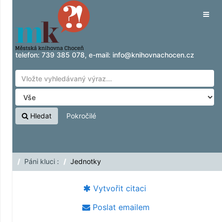
Přeskočit na obsah
Tog
navig
telefon:
739 385 078
, e-mail:
info@knihovnachocen.cz
Hledat
Pokročilé
Páni kluci :
Jednotky
Vytvořit citaci
Poslat emailem