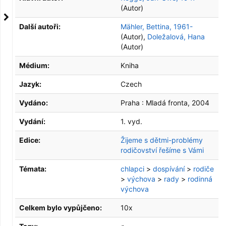
(Autor)
Další autoři:
Mähler, Bettina, 1961-
(Autor)
,
Doležalová, Hana
(Autor)
Médium:
Kniha
Jazyk:
Czech
Vydáno:
Praha :
Mladá fronta,
2004
Vydání:
1. vyd.
Edice:
Žijeme s dětmi-problémy
rodičovství řešíme s Vámi
Témata:
chlapci
>
dospívání
>
rodiče
>
výchova
>
rady
>
rodinná
výchova
Celkem bylo vypůjčeno:
10x