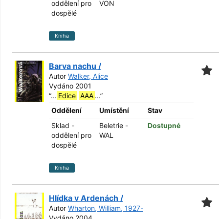
oddělení pro
VON
dospělé
Kniha
Barva nachu /
Autor
Walker, Alice
Vydáno 2001
“
...
Edice
AAA
...
”
Oddělení
Umístění
Stav
Sklad -
Beletrie -
Dostupné
oddělení pro
WAL
dospělé
Kniha
Hlídka v Ardenách /
Autor
Wharton, William, 1927-
Vydáno 2004