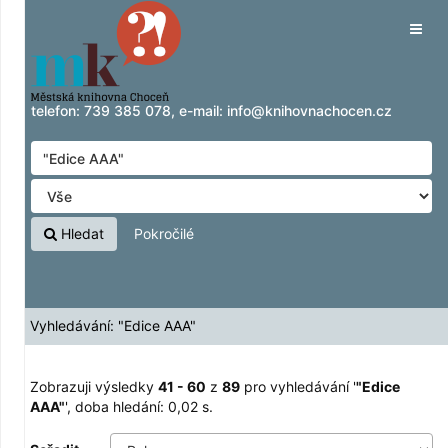
Zobrazuji výsledky
Přeskočit na obsah
41 - 60
z
89
pro vyhledávání '
"Edice AAA"
'
Tog
navig
telefon:
739 385 078
, e-mail:
info@knihovnachocen.cz
Hledat
Pokročilé
Vyhledávání: "Edice AAA"
Zobrazuji výsledky
41 - 60
z
89
pro vyhledávání '
"Edice
AAA"
'
, doba hledání: 0,02 s.