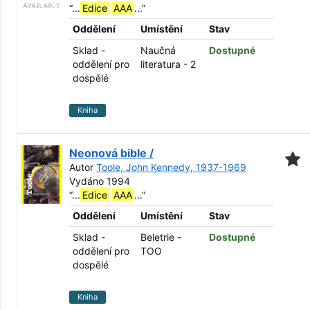
“
...
Edice
AAA
...
”
Oddělení
Umístění
Stav
Sklad -
Naučná
Dostupné
oddělení pro
literatura - 2
dospělé
Kniha
Neonová bible /
Autor
Toole, John Kennedy, 1937-1969
Vydáno 1994
“
...
Edice
AAA
...
”
Oddělení
Umístění
Stav
Sklad -
Beletrie -
Dostupné
oddělení pro
TOO
dospělé
Kniha