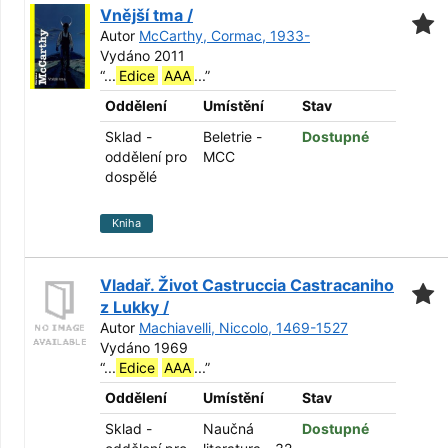
Vnější tma /
Autor
McCarthy, Cormac, 1933-
Vydáno 2011
“
...
Edice
AAA
...
”
Oddělení
Umístění
Stav
Sklad -
Beletrie -
Dostupné
oddělení pro
MCC
dospělé
Kniha
Vladař. Život Castruccia Castracaniho
z Lukky /
Autor
Machiavelli, Niccolo, 1469-1527
Vydáno 1969
“
...
Edice
AAA
...
”
Oddělení
Umístění
Stav
Sklad -
Naučná
Dostupné