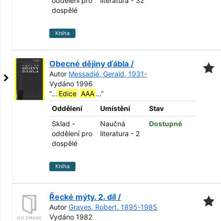
oddělení pro
literatura - 32
dospělé
Kniha
Obecné dějiny ďábla /
Autor
Messadié, Gerald, 1931-
Vydáno 1996
“
...
Edice
AAA
...
”
Oddělení
Umístění
Stav
Sklad -
Naučná
Dostupné
oddělení pro
literatura - 2
dospělé
Kniha
Řecké mýty. 2. díl /
Autor
Graves, Robert, 1895-1985
Vydáno 1982