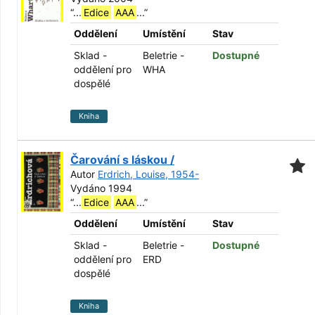
“
...
Edice
AAA
...
”
Oddělení
Umístění
Stav
Sklad -
Beletrie -
Dostupné
oddělení pro
WHA
dospělé
Kniha
Čarování s láskou /
Autor
Erdrich, Louise, 1954-
Vydáno 1994
“
...
Edice
AAA
...
”
Oddělení
Umístění
Stav
Sklad -
Beletrie -
Dostupné
oddělení pro
ERD
dospělé
Kniha