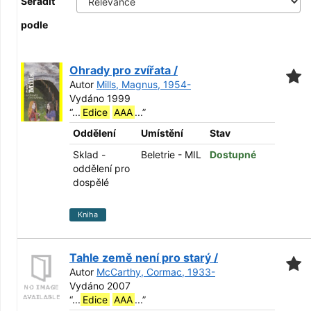
Seřadit
podle
Ohrady pro zvířata /
Autor
Mills, Magnus, 1954-
Vydáno 1999
“
...
Edice
AAA
...
”
Oddělení
Umístění
Stav
Sklad -
Beletrie - MIL
Dostupné
oddělení pro
dospělé
Kniha
Tahle země není pro starý /
Autor
McCarthy, Cormac, 1933-
Vydáno 2007
“
...
Edice
AAA
...
”