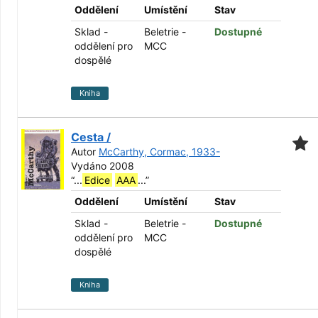
Oddělení
Umístění
Stav
Sklad -
Beletrie -
Dostupné
oddělení pro
MCC
dospělé
Kniha
Cesta /
Autor
McCarthy, Cormac, 1933-
Vydáno 2008
“
...
Edice
AAA
...
”
Oddělení
Umístění
Stav
Sklad -
Beletrie -
Dostupné
oddělení pro
MCC
dospělé
Kniha