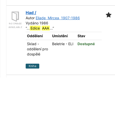
Had /
Autor
Eliade, Mircea, 1907-1986
Vydáno 1986
“
...
Edice
AAA
...
”
Oddělení
Umístění
Stav
Sklad -
Beletrie - ELI
Dostupné
oddělení pro
dospělé
Kniha
Claudius bůh a jeho žena Messalina /
Autor
Graves, Robert, 1895-1985
Vydáno 1972
“
...
Edice
AAA
...
”
Oddělení
Umístění
Stav
Sklad -
Beletrie -
Dostupné