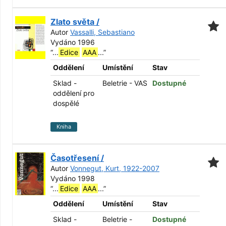
Zlato světa /
Autor
Vassalli, Sebastiano
Vydáno 1996
“
...
Edice
AAA
...
”
Oddělení
Umístění
Stav
Sklad -
Beletrie - VAS
Dostupné
oddělení pro
dospělé
Kniha
Časotřesení /
Autor
Vonnegut, Kurt, 1922-2007
Vydáno 1998
“
...
Edice
AAA
...
”
Oddělení
Umístění
Stav
Sklad -
Beletrie -
Dostupné