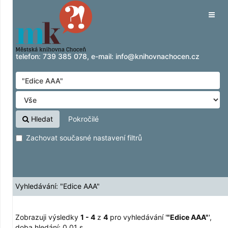
Zobrazuji výsledky
Přeskočit na obsah
1 - 4
z
4
pro vyhledávání '
"Edice AAA"
'
Tog
navig
telefon:
739 385 078
, e-mail:
info@knihovnachocen.cz
Hledat
Pokročilé
Zachovat současné nastavení filtrů
Vyhledávání: "Edice AAA"
Zobrazuji výsledky
1 - 4
z
4
pro vyhledávání '
"Edice AAA"
'
,
doba hledání: 0,01 s.