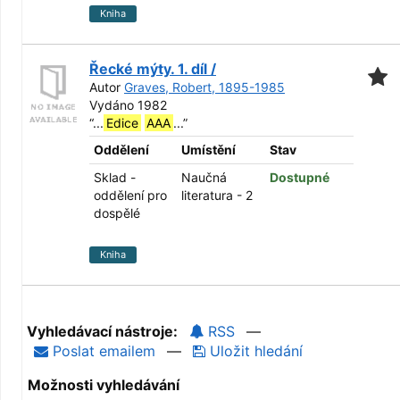
Kniha
Řecké mýty. 1. díl /
Autor
Graves, Robert, 1895-1985
Vydáno 1982
“
...
Edice
AAA
...
”
Oddělení
Umístění
Stav
Sklad -
Naučná
Dostupné
oddělení pro
literatura - 2
dospělé
Kniha
Vyhledávací nástroje:
RSS
—
Poslat emailem
—
Uložit hledání
Možnosti vyhledávání