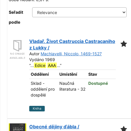
Seřadit
podle
Vladař. Život Castruccia Castracaniho
z Lukky /
Autor
Machiavelli, Niccolo, 1469-1527
Vydáno 1969
“
...
Edice
AAA
...
”
Oddělení
Umístění
Stav
Sklad -
Naučná
Dostupné
oddělení pro
literatura - 32
dospělé
Kniha
Obecné dějiny ďábla /