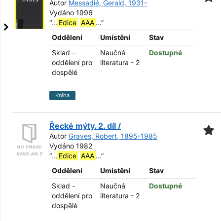
Autor
Messadié, Gerald, 1931-
Vydáno 1996
“
...
Edice
AAA
...
”
Oddělení
Umístění
Stav
Sklad -
Naučná
Dostupné
oddělení pro
literatura - 2
dospělé
Kniha
Řecké mýty. 2. díl /
Autor
Graves, Robert, 1895-1985
Vydáno 1982
“
...
Edice
AAA
...
”
Oddělení
Umístění
Stav
Sklad -
Naučná
Dostupné
oddělení pro
literatura - 2
dospělé