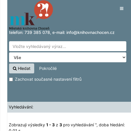
Zobrazuji výsledky
Přeskočit na obsah
1 - 3
z
3
pro vyhledávání '
'
Tog
navig
telefon:
739 385 078
, e-mail:
info@knihovnachocen.cz
Hledat
Pokročilé
Zachovat současné nastavení filtrů
Vyhledávání:
Zobrazuji výsledky
1 - 3
z
3
pro vyhledávání '
'
, doba hledání:
0,01 s.