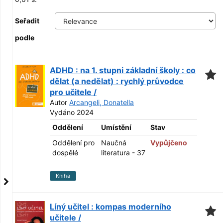
Seřadit
podle
ADHD : na 1. stupni základní školy : co
dělat (a nedělat) : rychlý průvodce
pro učitele /
Autor
Arcangeli, Donatella
Vydáno 2024
Oddělení
Umístění
Stav
Oddělení pro
Naučná
Vypůjčeno
dospělé
literatura - 37
Kniha
Líný učitel : kompas moderního
učitele /