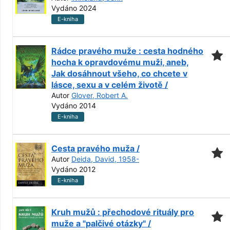
Vydáno 2024
E-kniha
Rádce pravého muže : cesta hodného
hocha k opravdovému muži, aneb,
Jak dosáhnout všeho, co chcete v
lásce, sexu a v celém životě /
Autor
Glover, Robert A.
Vydáno 2014
E-kniha
Cesta pravého muža /
Autor
Deida, David, 1958-
Vydáno 2012
E-kniha
Kruh mužů : přechodové rituály pro
muže a "palčivé otázky" /