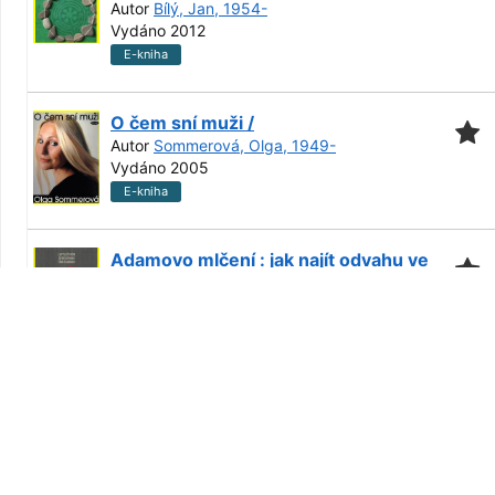
Autor
Bílý, Jan, 1954-
Vydáno 2012
E-kniha
O čem sní muži /
Autor
Sommerová, Olga, 1949-
Vydáno 2005
E-kniha
Adamovo mlčení : jak najít odvahu ve
světě plném chaosu /
Autor
Crabb, Larry, 1944-2021
Vydáno 2020
E-kniha
Chraňme muže /
Autor
Nosková, Věra, 1947-
Vydáno 2012
E-kniha