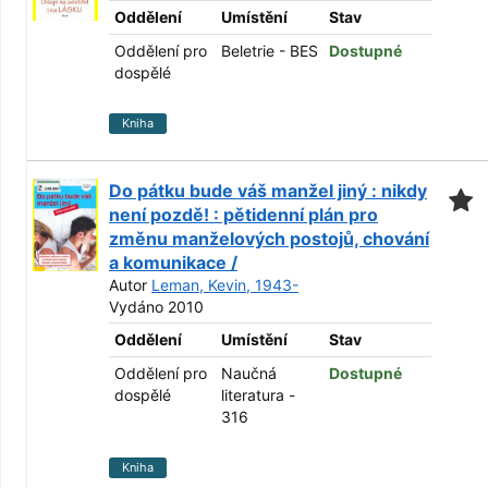
Oddělení
Umístění
Stav
Oddělení pro
Beletrie - BES
Dostupné
dospělé
Kniha
Do pátku bude váš manžel jiný : nikdy
není pozdě! : pětidenní plán pro
změnu manželových postojů, chování
a komunikace /
Autor
Leman, Kevin, 1943-
Vydáno 2010
Oddělení
Umístění
Stav
Oddělení pro
Naučná
Dostupné
dospělé
literatura -
316
Kniha