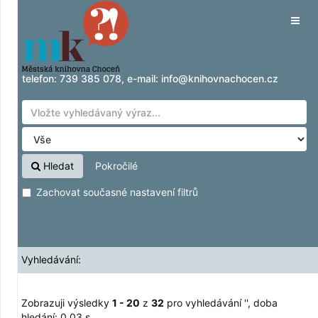
Zobrazuji výsledky
Přeskočit na obsah
1 - 20
z
32
pro vyhledávání '
'
Tog
navig
telefon:
739 385 078
, e-mail:
info@knihovnachocen.cz
Hledat
Pokročilé
Zachovat současné nastavení filtrů
Vyhledávání:
Zobrazuji výsledky
1 - 20
z
32
pro vyhledávání '
'
, doba
hledání: 0,03 s.