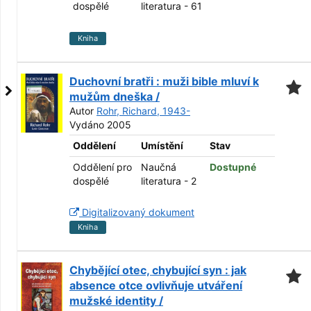
dospělé
literatura - 61
Kniha
Duchovní bratři : muži bible mluví k
mužům dneška /
Autor
Rohr, Richard, 1943-
Vydáno 2005
Oddělení
Umístění
Stav
Oddělení pro
Naučná
Dostupné
dospělé
literatura - 2
Digitalizovaný dokument
Kniha
Chybějící otec, chybující syn : jak
absence otce ovlivňuje utváření
mužské identity /