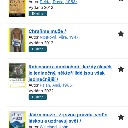
Autor
Deida, David, 1958-
Vydáno 2012
E-kniha
Chraňme muže /
Autor
Nosková, Věra, 1947-
Vydáno 2012
E-kniha
Robinsoni a donkichoti : každý člověk
je jedinečný, někteří lidé jsou však
jedinečnější /
Autor
Palán, Aleš, 1965-
Vydáno 2022
E-kniha
Jádro muže : žij svou pravdu, veď s
láskou a uzdravuj svět /
Autor
Wineland, John