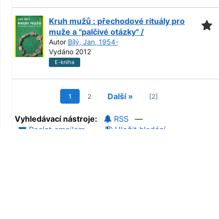
Kruh mužů : přechodové rituály pro
muže a "palčivé otázky" /
Autor
Bílý, Jan, 1954-
Vydáno 2012
E-kniha
Další »
1
2
[2]
Vyhledávací nástroje:
RSS
—
Poslat emailem
—
Uložit hledání
Možnosti vyhledávání
Historie vyhledávání
Pokročilé vyhledávání
Objevte více
Procházení katalogu
Grafické procházení katalogu