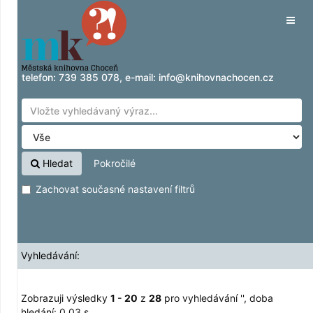
Zobrazuji výsledky
Přeskočit na obsah
1 - 20
z
28
pro vyhledávání '
'
Tog
navig
telefon:
739 385 078
, e-mail:
info@knihovnachocen.cz
Hledat
Pokročilé
Zachovat současné nastavení filtrů
Vyhledávání:
Zobrazuji výsledky
1 - 20
z
28
pro vyhledávání '
'
, doba
hledání: 0,03 s.