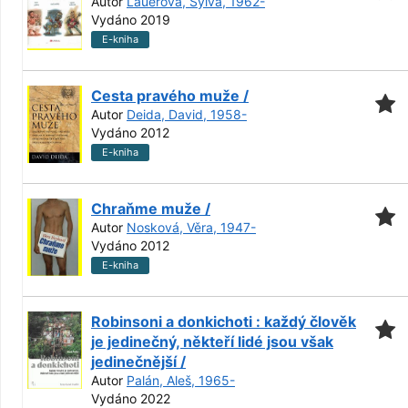
Autor
Lauerová, Sylva, 1962-
Vydáno 2019
E-kniha
Cesta pravého muže /
Autor
Deida, David, 1958-
Vydáno 2012
E-kniha
Chraňme muže /
Autor
Nosková, Věra, 1947-
Vydáno 2012
E-kniha
Robinsoni a donkichoti : každý člověk
je jedinečný, někteří lidé jsou však
jedinečnější /
Autor
Palán, Aleš, 1965-
Vydáno 2022