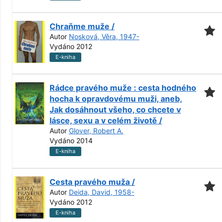
Chraňme muže /
Autor
Nosková, Věra, 1947-
Vydáno 2012
E-kniha
Rádce pravého muže : cesta hodného
hocha k opravdovému muži, aneb,
Jak dosáhnout všeho, co chcete v
lásce, sexu a v celém životě /
Autor
Glover, Robert A.
Vydáno 2014
E-kniha
Cesta pravého muža /
Autor
Deida, David, 1958-
Vydáno 2012
E-kniha