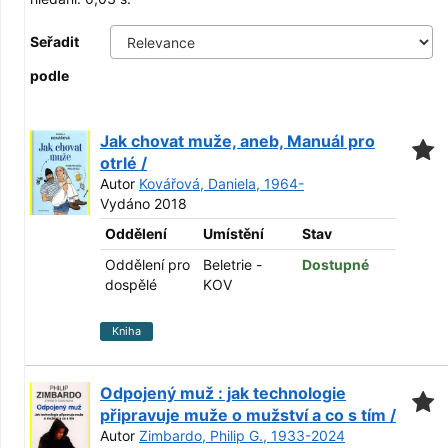
Seřadit
podle
Jak chovat muže, aneb, Manuál pro
otrlé /
Autor
Kovářová, Daniela, 1964-
Vydáno 2018
Oddělení
Umístění
Stav
Oddělení pro
Beletrie -
Dostupné
dospělé
KOV
Kniha
Odpojený muž : jak technologie
připravuje muže o mužství a co s tím /
Autor
Zimbardo, Philip G., 1933-2024