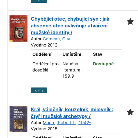
Chybějící otec, chybující syn : jak
absence otce ovlivňuje utváření
mužské identity /
Autor
Corneau, Guy
Vydáno 2012
Oddělení
Umístění
Stav
Oddělení pro
Naučná
Dostupné
dospělé
literatura -
159.9
Kniha
Král, válečník, kouzelník, milovník :
čtyři mužské archetypy /
Autor
Moore, Robert L., 1942-
Vydáno 2015
Oddělení
Umístění
Stav