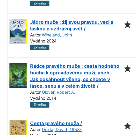
E-kniha
Jádro muže : žij svou pravdu, veď s
láskou a uzdravuj svět /
Autor
Wineland, John
Vydáno 2024
E-kniha
Rádce pravého muže : cesta hodného
hocha k opravdovému muži, aneb,
Jak dosáhnout všeho, co chcete v
lásce, sexu a v celém životě /
Autor
Glover, Robert A.
Vydáno 2014
E-kniha
Cesta pravého muža /
Autor
Deida, David, 1958-