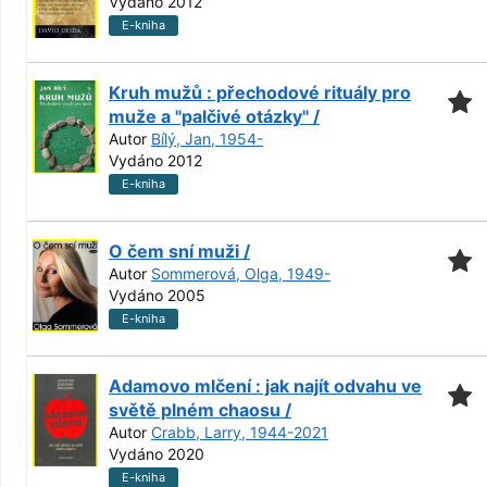
Vydáno 2012
E-kniha
Kruh mužů : přechodové rituály pro
muže a "palčivé otázky" /
Autor
Bílý, Jan, 1954-
Vydáno 2012
E-kniha
O čem sní muži /
Autor
Sommerová, Olga, 1949-
Vydáno 2005
E-kniha
Adamovo mlčení : jak najít odvahu ve
světě plném chaosu /
Autor
Crabb, Larry, 1944-2021
Vydáno 2020
E-kniha