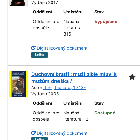
Vydáno 2017
Oddělení
Umístění
Stav
Oddělení pro
Naučná
Vypůjčeno
dospělé
literatura -
316
Digitalizovaný dokument
Kniha
Duchovní bratři : muži bible mluví k
mužům dneška /
Autor
Rohr, Richard, 1943-
Vydáno 2005
Oddělení
Umístění
Stav
Oddělení pro
Naučná
Dostupné
dospělé
literatura - 2
Digitalizovaný dokument
Kniha