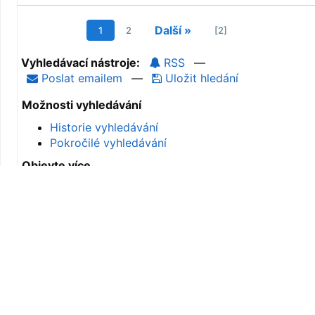
Další »
1
2
[2]
Vyhledávací nástroje:
RSS
—
Poslat emailem
—
Uložit hledání
Možnosti vyhledávání
Historie vyhledávání
Pokročilé vyhledávání
Objevte více
Procházení katalogu
Grafické procházení katalogu
Nové tituly v katalogu
Hledáte pomoc?
Tipy pro vyhledávání
Webové stránky knihovny