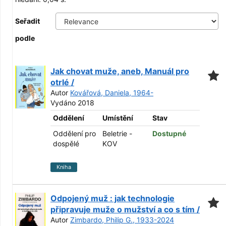
Seřadit
podle
Jak chovat muže, aneb, Manuál pro
otrlé /
Autor
Kovářová, Daniela, 1964-
Vydáno 2018
Oddělení
Umístění
Stav
Oddělení pro
Beletrie -
Dostupné
dospělé
KOV
Kniha
Odpojený muž : jak technologie
připravuje muže o mužství a co s tím /
Autor
Zimbardo, Philip G., 1933-2024