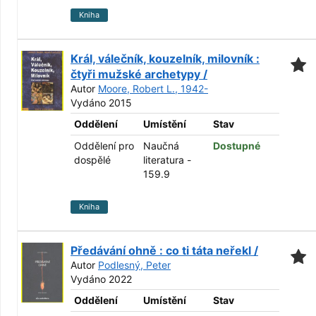
Kniha
Král, válečník, kouzelník, milovník :
čtyři mužské archetypy /
Autor
Moore, Robert L., 1942-
Vydáno 2015
Oddělení
Umístění
Stav
Oddělení pro
Naučná
Dostupné
dospělé
literatura -
159.9
Kniha
Předávání ohně : co ti táta neřekl /
Autor
Podlesný, Peter
Vydáno 2022
Oddělení
Umístění
Stav