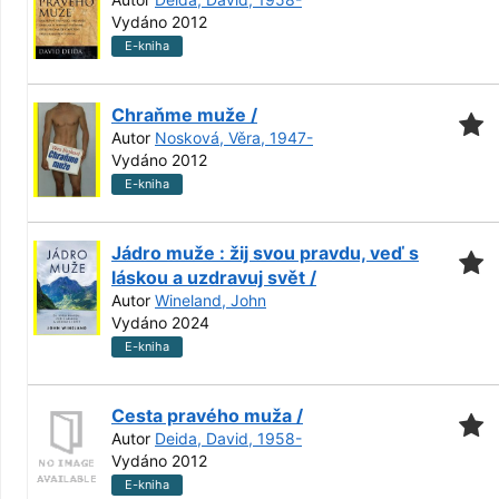
Vydáno 2012
E-kniha
Chraňme muže /
Autor
Nosková, Věra, 1947-
Vydáno 2012
E-kniha
Jádro muže : žij svou pravdu, veď s
láskou a uzdravuj svět /
Autor
Wineland, John
Vydáno 2024
E-kniha
Cesta pravého muža /
Autor
Deida, David, 1958-
Vydáno 2012
E-kniha