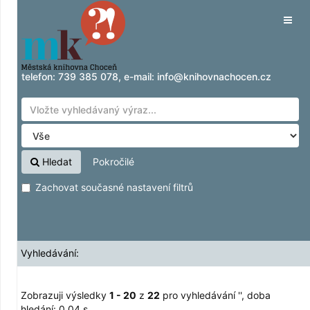
Zobrazuji výsledky
Přeskočit na obsah
1 - 20
z
22
pro vyhledávání '
'
Tog
navig
telefon:
739 385 078
, e-mail:
info@knihovnachocen.cz
Hledat
Pokročilé
Zachovat současné nastavení filtrů
Vyhledávání:
Zobrazuji výsledky
1 - 20
z
22
pro vyhledávání '
'
, doba
hledání: 0,04 s.