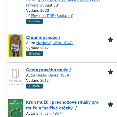
univerzity
, část 531
Vydáno 2023
Plný text PDF (Bookport)
E-kniha
Chraňme muže /
Autor
Nosková, Věra, 1947-
Vydáno 2012
E-kniha
Cesta pravého muža /
Autor
Deida, David, 1958-
Vydáno 2012
E-kniha
Kruh mužů : přechodové rituály pro
muže a "palčivé otázky" /
Autor
Bílý, Jan, 1954-