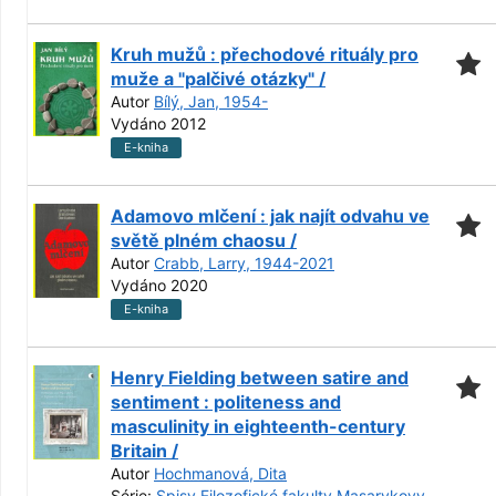
Kruh mužů : přechodové rituály pro
muže a "palčivé otázky" /
Autor
Bílý, Jan, 1954-
Vydáno 2012
E-kniha
Adamovo mlčení : jak najít odvahu ve
světě plném chaosu /
Autor
Crabb, Larry, 1944-2021
Vydáno 2020
E-kniha
Henry Fielding between satire and
sentiment : politeness and
masculinity in eighteenth-century
Britain /
Autor
Hochmanová, Dita
Série:
Spisy Filozofické fakulty Masarykovy