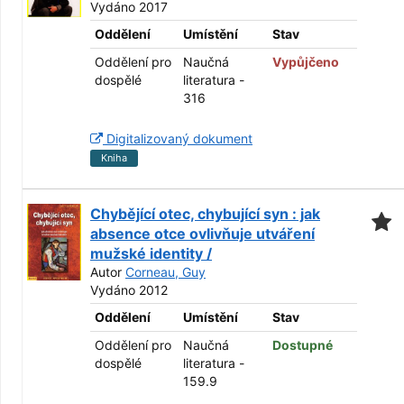
Vydáno 2017
Oddělení
Umístění
Stav
Oddělení pro
Naučná
Vypůjčeno
dospělé
literatura -
316
Digitalizovaný dokument
Kniha
Chybějící otec, chybující syn : jak
absence otce ovlivňuje utváření
mužské identity /
Autor
Corneau, Guy
Vydáno 2012
Oddělení
Umístění
Stav
Oddělení pro
Naučná
Dostupné
dospělé
literatura -
159.9