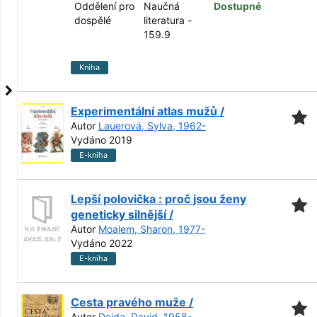
Oddělení pro
Naučná
Dostupné
dospělé
literatura -
159.9
Kniha
Experimentální atlas mužů /
Autor
Lauerová, Sylva, 1962-
Vydáno 2019
E-kniha
Lepší polovička : proč jsou ženy
geneticky silnější /
Autor
Moalem, Sharon, 1977-
Vydáno 2022
E-kniha
Cesta pravého muže /
Autor
Deida, David, 1958-