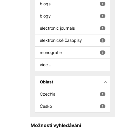
blogs
1
blogy
1
electronic journals
1
elektronické časopisy
1
monografie
1
více ...
Oblast
Czechia
1
Česko
1
Možnosti vyhledávání