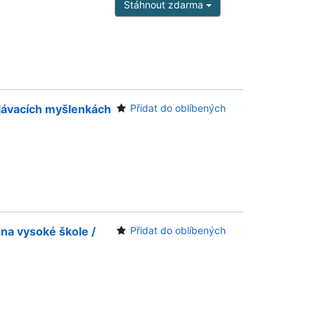
Stáhnout zdarma
ělávacích myšlenkách
Přidat do oblíbených
í na vysoké škole /
Přidat do oblíbených