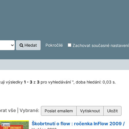
Hledat
Pokročilé
Zachovat současné nastavení f
uji výsledky
1 - 3
z
3
pro vyhledávání '
'
, doba hledání: 0,03 s.
rat vše | Vybrané:
Škobrtnutí o flow : ročenka InFlow 2009 /