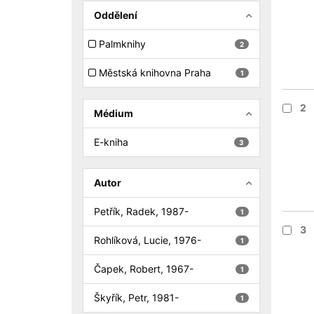
Oddělení
Palmknihy
2
Městská knihovna Praha
1
2
Médium
E-kniha
3
Autor
Petřík, Radek, 1987-
1
3
Rohlíková, Lucie, 1976-
1
Čapek, Robert, 1967-
1
Škyřík, Petr, 1981-
1