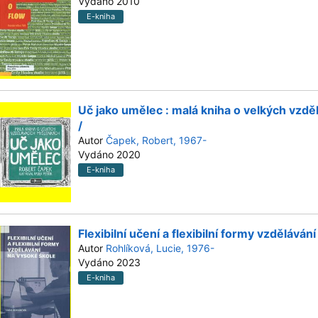
Vydáno 2010
E-kniha
Uč jako umělec : malá kniha o velkých vzd
/
Autor
Čapek, Robert, 1967-
Vydáno 2020
E-kniha
Flexibilní učení a flexibilní formy vzděláván
Autor
Rohlíková, Lucie, 1976-
Vydáno 2023
E-kniha