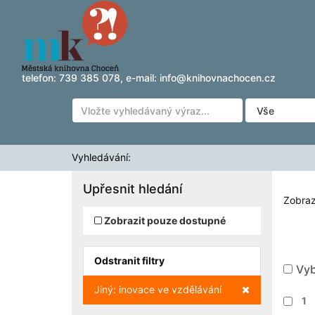
Zobrazuji výsledky
Přeskočit na obsah
1 - 3
z
3
pro vyhledávání '
'
telefon:
739 385 078
, e-mail:
info@knihovnachocen.cz
Vyhledávání:
Upřesnit hledání
Zobraz
Zobrazit pouze dostupné
Odstranit filtry
Vyb
Zrušit filtr
Jiný: inovace ve vzdělávání
1