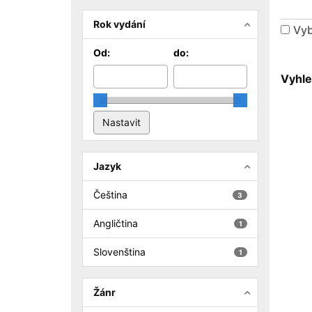
Rok vydání
Vyb
Od:
do:
Vyhle
Jazyk
Čeština
3
Angličtina
1
Slovenština
1
Žánr