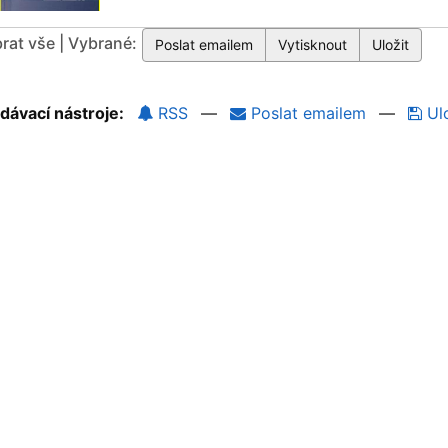
rat vše | Vybrané:
dávací nástroje:
RSS
—
Poslat emailem
—
Ulo