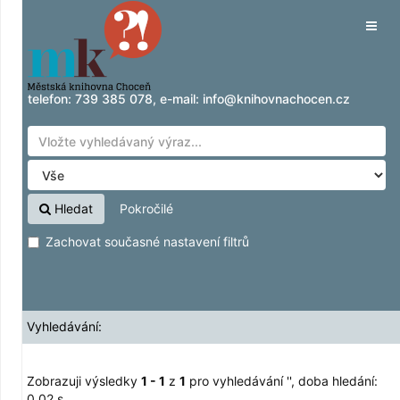
Zobrazuji výsledky
Přeskočit na obsah
1 - 1
z
1
pro vyhledávání '
'
Tog
navig
telefon:
739 385 078
, e-mail:
info@knihovnachocen.cz
Hledat
Pokročilé
Zachovat současné nastavení filtrů
Vyhledávání:
Zobrazuji výsledky
1 - 1
z
1
pro vyhledávání '
'
, doba hledání:
0,02 s.