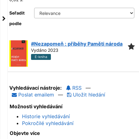
Seřadit
podle
#Nezapomeň : příběhy Paměti národa
Vydáno 2023
E-kniha
Vyhledávací nástroje:
RSS
—
Poslat emailem
—
Uložit hledání
Možnosti vyhledávání
Historie vyhledávání
Pokročilé vyhledávání
Objevte více