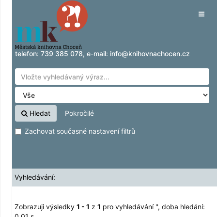
Zobrazuji výsledky
Přeskočit na obsah
1 - 1
z
1
pro vyhledávání '
'
Tog
navig
telefon:
739 385 078
, e-mail:
info@knihovnachocen.cz
Hledat
Pokročilé
Zachovat současné nastavení filtrů
Vyhledávání:
Zobrazuji výsledky
1 - 1
z
1
pro vyhledávání '
'
, doba hledání:
0,01 s.