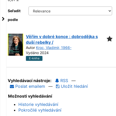
Seřadit
podle
Věřím v dobré konce : dobrodějka s
duší rebelky /
Autor
Kroc, Vladimír, 1966-
Vydáno 2024
E-kniha
Vyhledávací nástroje:
RSS
—
Poslat emailem
—
Uložit hledání
Možnosti vyhledávání
Historie vyhledávání
Pokročilé vyhledávání