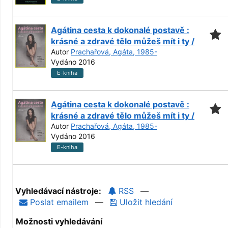
Agátina cesta k dokonalé postavě :
krásné a zdravé tělo můžeš mít i ty /
Autor
Prachařová, Agáta, 1985-
Vydáno 2016
E-kniha
Agátina cesta k dokonalé postavě :
krásné a zdravé tělo můžeš mít i ty /
Autor
Prachařová, Agáta, 1985-
Vydáno 2016
E-kniha
Vyhledávací nástroje:
RSS
—
Poslat emailem
—
Uložit hledání
Možnosti vyhledávání