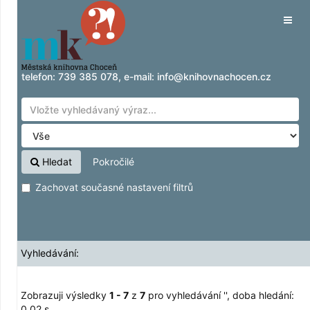
Zobrazuji výsledky
Přeskočit na obsah
1 - 7
z
7
pro vyhledávání '
'
Tog
navig
telefon:
739 385 078
, e-mail:
info@knihovnachocen.cz
Hledat
Pokročilé
Zachovat současné nastavení filtrů
Vyhledávání:
Zobrazuji výsledky
1 - 7
z
7
pro vyhledávání '
'
, doba hledání:
0,02 s.