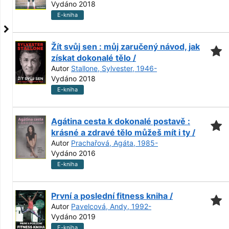
Vydáno 2018
E-kniha
Žít svůj sen : můj zaručený návod, jak
získat dokonalé tělo /
Autor
Stallone, Sylvester, 1946-
Vydáno 2018
E-kniha
Agátina cesta k dokonalé postavě :
krásné a zdravé tělo můžeš mít i ty /
Autor
Prachařová, Agáta, 1985-
Vydáno 2016
E-kniha
První a poslední fitness kniha /
Autor
Pavelcová, Andy, 1992-
Vydáno 2019
E-kniha