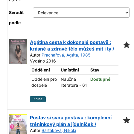
Seřadit
podle
Agátina cesta k dokonalé postavě :
krásné a zdravé tělo můžeš mít i ty /
Autor
Prachařová, Agáta, 1985-
Vydáno 2016
Oddělení
Umístění
Stav
Oddělení pro
Naučná
Dostupné
dospělé
literatura - 61
Kniha
Postav si svou postavu : komplexní
tréninkový plán a jídelníček /
Autor
Bartáková, Nikola