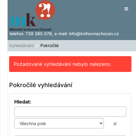
Přeskočit na obsah
Tog
navig
telefon:
739 385 078
, e-mail:
info@knihovnachocen.cz
Vyhledávání
Pokročilé
Požadované vyhledávání nebylo nalezeno.
Pokročilé vyhledávání
Hledat:
×