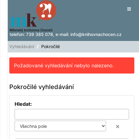
Přeskočit na obsah
Tog
navig
telefon:
739 385 078
, e-mail:
info@knihovnachocen.cz
Vyhledávání
Pokročilé
Požadované vyhledávání nebylo nalezeno.
Pokročilé vyhledávání
Hledat:
×