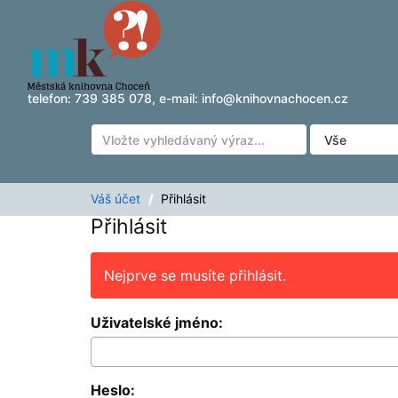
Přeskočit na obsah
telefon:
739 385 078
, e-mail:
info@knihovnachocen.cz
Váš účet
Přihlásit
Přihlásit
Nejprve se musíte přihlásit.
Uživatelské jméno:
Heslo: